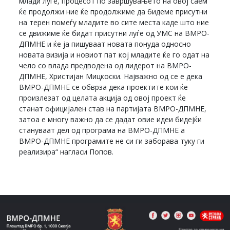
млади луѓе, процесот по завршувањето на овој саем
ќе продолжи ние ќе продолжиме да бидеме присутни
на терен помеѓу младите во сите места каде што ние
се движиме ќе бидат присутни луѓе од УМС на ВМРО-
ДПМНЕ и ќе ја пишуваат новата понуда односно
новата визија и новиот пат кој младите ќе го одат на
чело со влада предводена од лидерот на ВМРО-
ДПМНЕ, Христијан Мицкоски. Најважно од се е дека
ВМРО-ДПМНЕ се обврза дека проектите кои ќе
произлезат од целата акција од овој проект ќе
станат официјален став на партијата ВМРО-ДПМНЕ,
затоа е многу важно да се дадат овие идеи бидејќи
стануваат дел од програма на ВМРО-ДПМНЕ а
ВМРО-ДПМНЕ програмите не си ги заборава туку ги
реализира“ нагласи Попов.