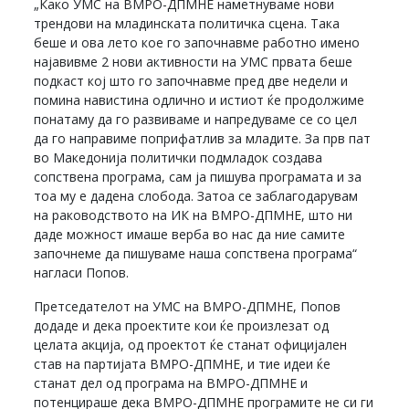
„Како УМС на ВМРО-ДПМНЕ наметнуваме нови
трендови на младинската политичка сцена. Така
беше и ова лето кое го започнавме работно имено
најавивме 2 нови активности на УМС првата беше
подкаст кој што го започнавме пред две недели и
помина навистина одлично и истиот ќе продолжиме
понатаму да го развиваме и напредуваме се со цел
да го направиме поприфатлив за младите. За прв пат
во Македонија политички подмладок создава
сопствена програма, сам ја пишува програмата и за
тоа му е дадена слобода. Затоа се заблагодарувам
на раководството на ИК на ВМРО-ДПМНЕ, што ни
даде можност имаше верба во нас да ние самите
започнеме да пишуваме наша сопствена програма“
нагласи Попов.
Претседателот на УМС на ВМРО-ДПМНЕ, Попов
додаде и дека проектите кои ќе произлезат од
целата акција, од проектот ќе станат официјален
став на партијата ВМРО-ДПМНЕ, и тие идеи ќе
станат дел од програма на ВМРО-ДПМНЕ и
потенцираше дека ВМРО-ДПМНЕ програмите не си ги