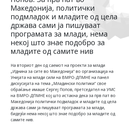
Македонија, политички
подмладок и младите од цела
држава сами ја пишуваат
програмата за млади, нема
некој што знае подобро за
младите од самите нив
На вториот ден од саемот на проекти за млади
„Иднина за сите во Македонија“ во организација на
Унијата на млади сили на ВМРО-ДПМНЕ на панел
дискусијата на тема „Младински политики“ свое
обраќање имаше Сергеј Попов, претседател на УМС
на ВМРО-ДПМНЕ кој што истакна дека за прв пат во
Македонија политички подмладок и младите од цела
држава сами ја пишуваат програмата за млади,
бидејќи нема некој што знае подобро за младите од
самите нив.