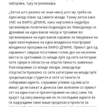
заборава, туку ги реализира.
„Затоа што реално не знае никој што му треба на
еден млад човек од самите млади. Токму затоа како
УМС на ВМРО-ДПМНЕ, како најголем и најдобро
организиран политички подмладок во Македонија се
дрзнавме на еден ваков чекор и тргнавме во
организирање на еден ваков караван за пишување на
идеи започнување на една младинска платформа
младинска програма на ВМРО-ДПМНЕ. Првиот дел од
караванот заврши посетивме голем дел на населени
места се сретнавме со млади луѓе од сите категории
сите сфери и области на општественото живеење.
Разговаравме со млади лекари, земјоделци
спортисти буквално со сите категории на млади луѓе
средношколци студенти и сите останати ги
собиравме идеите, слушавме учевме од нив што
имаат да ни кажат и денеска сме излезени со првиот
сет на идеи кои ги презентиравме на овој саем. На
крајот од овој викенд ние ќе ги согледаме идеите ќе
ги надградиме овие ваши предлози и проекти за