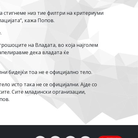
а стигнеме низ тие филтри на критериуми
ацијата“, кажа Попов.
.
трошоците на Владата, во која најголем
 апелиравме дека владата ќе
ни бидејќи тоа не е официјално тело.
ело исто така не се официјални. Ајде со
сите. Сите младински организации,
пов.