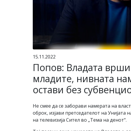
15.11.2022
Попов: Владата врши
младите, нивната нам
остави без субвенци
Не смее да се заборави намерата на влас
оброк, изјави претседателот на Унијата
на телевизија Сител во „Тема на денот“.