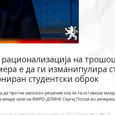
 рационализација на трошоц
ера е да ги изманипулира с
ониран студентски оброк
та да протне законско решение кое ќе ги оставеше мла
 на млади сили на ВМРО-ДПМНЕ Сергеј Попов во вечера