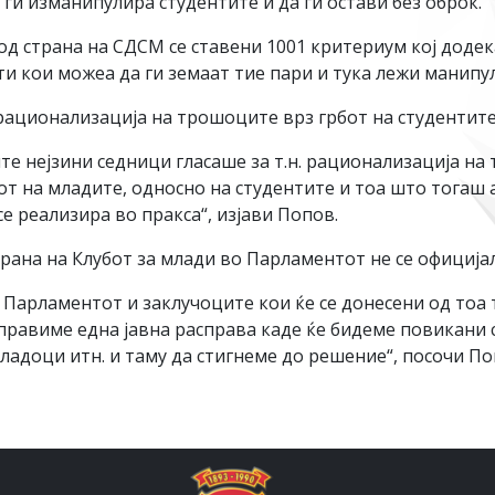
 ги изманипулира студентите и да ги остави без оброк.
д страна на СДСМ се ставени 1001 критериум кој додек
ти кои можеа да ги земаат тие пари и тука лежи манипул
ационализација на трошоците врз грбот на студентите
те нејзини седници гласаше за т.н. рационализација на 
от на младите, односно на студентите и тоа што тогаш
е реализира во пракса“, изјави Попов.
рана на Клубот за млади во Парламентот не се официјал
 Парламентот и заклучоците кои ќе се донесени од тоа т
правиме една јавна расправа каде ќе бидеме повикани 
адоци итн. и таму да стигнеме до решение“, посочи По