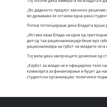
Тој посочи дека намерата на Владата е да
„Во даденото предлог законско решение о
во државава ќе останеа една рака студен
Попов потенцираше дека Владата врши р
„Истава оваа Влада на една од претходни
дел од таа рационализација беше врз грб
рационализира на грбот на младите сега с
Тој вели дека заклучоците донесени од ст
„Клубот за млади не е официјално тело на
комисијата за финансирање и буџет да на
студентски организации, политички подмл