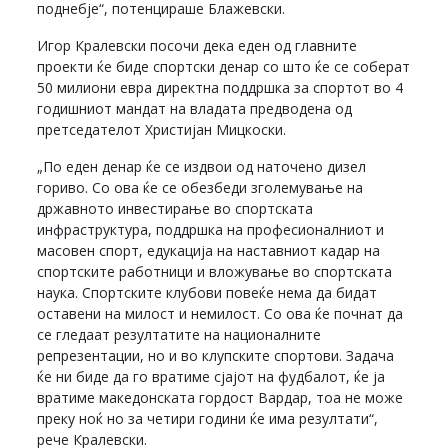
поднебје“, потенцираше Блажевски.
Игор Кралевски посочи дека еден од главните
проекти ќе биде спортски денар со што ќе се соберат
50 милиони евра директна поддршка за спортот во 4
годишниот мандат на владата предводена од
претседателот Христијан Мицкоски.
„По еден денар ќе се издвои од наточено дизел
гориво. Со ова ќе се обезбеди зголемување на
државното инвестирање во спортската
инфраструктура, поддршка на професионалниот и
масовен спорт, едукација на наставниот кадар на
спортските работници и вложување во спортската
наука. Спортските клубови повеќе нема да бидат
оставени на милост и немилост. Со ова ќе почнат да
се гледаат резултатите на националните
репрезентации, но и во клупските спортови. Задача
ќе ни биде да го вратиме сјајот на фудбалот, ќе ја
вратиме македонската гордост Вардар, тоа не може
преку ноќ но за четири години ќе има резултати“,
рече Кралевски.