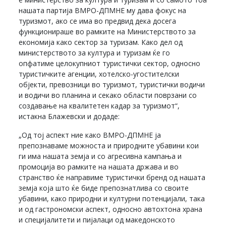
нашата партија ВМРО-ДПМНЕ му дава фокус на
туризмот, ако се има во предвид дека досега
функционираше во рамките на Министерството за
економија како сектор за туризам. Како дел од
министерството за култура и туризам ќе го
опфатиме целокупниот туристички сектор, односно
туристичките агенции, хотелско-угостителски
објекти, превозници во туризмот, туристички водичи
и водичи во планина и секако области поврзани со
создавање на квалитетен кадар за туризмот“,
истакна Блажевски и додаде:
„Од тој аспект ние како ВМРО-ДПМНЕ ја
препознаваме можноста и природните убавини кои
ги има нашата земја и со агресивна кампања и
промоција во рамките на нашата држава и во
странство ќе направиме туристички бренд од нашата
земја која што ќе биде препознатлива со своите
убавини, како природни и културни потенцијали, така
и од гастрономски аспект, односно автохтона храна
и специјалитети и пијалаци од македонското