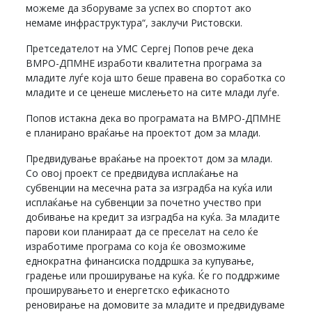
можеме да зборуваме за успех во спортот ако
немаме инфраструктура“, заклучи Ристовски.
Претседателот на УМС Сергеј Попов рече дека
ВМРО-ДПМНЕ изработи квалитетна програма за
младите луѓе која што беше правена во соработка со
младите и се ценеше мислењето на сите млади луѓе.
Попов истакна дека во програмата на ВМРО-ДПМНЕ
е планирано враќање на проектот дом за млади.
Предвидување враќање на проектот дом за млади.
Со овој проект се предвидува исплаќање на
субвенции на месечна рата за изградба на куќа или
исплаќање на субвенции за почетно учество при
добивање на кредит за изградба на куќа. За младите
парови кои планираат да се преселат на село ќе
изработиме програма со која ќе овозможиме
еднократна финансиска поддршка за купување,
градење или проширување на куќа. Ќе го поддржиме
проширувањето и енергетско ефикасното
реновирање на домовите за младите и предвидуваме