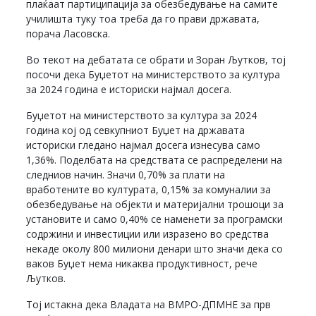
плаќаат партиципација за обезбедување на самите
училишта туку тоа треба да го прави државата,
порача Ласовска.
Во текот на дебатата се обрати и Зоран Љутков, тој
посочи дека Буџетот на министерството за култура
за 2024 година е историски најмал досега.
Буџетот на министерството за култура за 2024
година кој од севкупниот Буџет на државата
историски гледано најмал досега изнесува само
1,36%. Поделбата на средствата се распределени на
следниов начин. Значи 0,70% за плати на
вработените во културата, 0,15% за комуналии за
обезбедување на објекти и материјални трошоци за
установите и само 0,40% се наменети за програмски
содржини и инвестиции или изразено во средства
некаде околу 800 милиони денари што значи дека со
ваков Буџет нема никаква продуктивност, рече
Љутков.
Тој истакна дека Владата на ВМРО-ДПМНЕ за прв