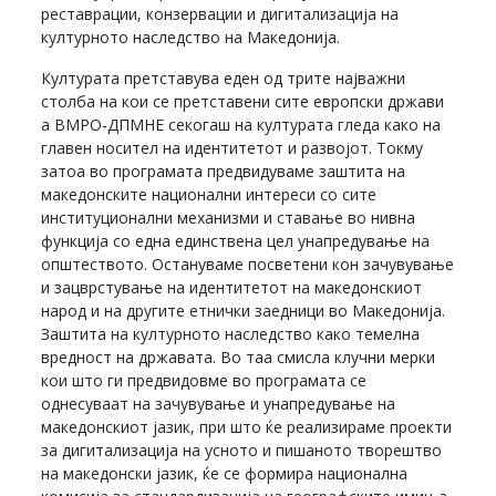
реставрации, конзервации и дигитализација на
културното наследство на Македонија.
Културата претставува еден од трите најважни
столба на кои се претставени сите европски држави
а ВМРО-ДПМНЕ секогаш на културата гледа како на
главен носител на идентитетот и развојот. Токму
затоа во програмата предвидуваме заштита на
македонските национални интереси со сите
институционални механизми и ставање во нивна
функција со една единствена цел унапредување на
општеството. Остануваме посветени кон зачувување
и зацврстување на идентитетот на македонскиот
народ и на другите етнички заедници во Македонија.
Заштита на културното наследство како темелна
вредност на државата. Во таа смисла клучни мерки
кои што ги предвидовме во програмата се
однесуваат на зачувување и унапредување на
македонскиот јазик, при што ќе реализираме проекти
за дигитализација на усното и пишаното творештво
на македонски јазик, ќе се формира национална