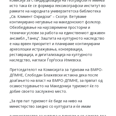
комисија за стандардизација на географските имиња
исто така ќе се формира лексикографски институт во
рамките на народната универзитетска библиотека
„Св. Климент Охридски“ – Скопје. Ветуваме
континуирано негување на македонскиот фолклор.
Обезбедување на најсовремени просторни и
технички услови за работа на единствениот државен
ансамбл „Танец“. Заштита на културното наследство
е наш врвен приоритет и планираме континуирани
археолошки истражувања, конзервација,
реставрација, и дигитализација на културното
наследство, нагласи Ѓорѓоска Илиевска.
Претседателот на Комисијата за туризам на ВМРО-
ДПМНЕ, Слободан Блажевски истакна дека после
доаѓањето на власт на ВМРО-ДПМНЕ, за првпат од
осамостојувањето на Македонија туризмот ќе го
добие своето заслужено место.
„За прв пат туризмот ќе биде на ниво на
министерство заедно со културата и ќе имам
е министерство за култура и туризам и со самото тоа