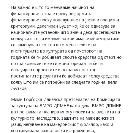
Најважно е што го менуваме начинот на
финансирање а тоа е преку реформи за
финансирање преку воведување на јасни и прецизни
критериуми, делегиран Буџет кој ќе се однесува за
националните установи што значи дека досегашните
конкурси што ги имавме за кои имаше многу критики
се заменуваат со тоа што менаџерите на
институциите во културата од почетокот на
годината ќе ги добиваат своите средства од старт но
потоа комисиите ќе ги мониторираат и ќе ги
евалуираат проектите и во зависност од
постигнатите резултати ќе добиваат толку средства
колку што им се потребни за следната година, вели
Љутков.
Мими Ѓорѓоска Илиевска претседател на Комисијата
за култура на ВМРО-ДПМНЕ кажа дека ВМРО-ДПМНЕ
во програмата планира многу проекти за заштита на
културното наследство, заштита на македонскиот
јазик, негување на македонскиот фолклор, како и
континуирани археолошки истражувања,