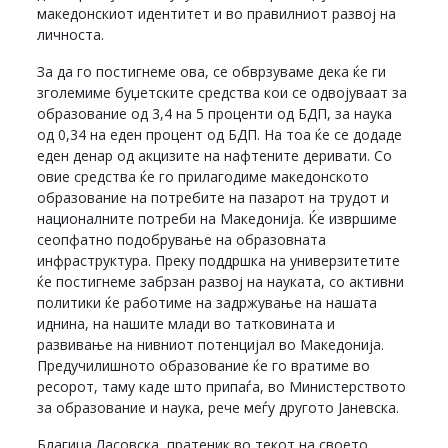
македонскиот идентитет и во правилниот развој на
личноста.
За да го постигнеме ова, се обврзуваме дека ќе ги
зголемиме буџетските средства кои се одвојуваат за
образование од 3,4 на 5 проценти од БДП, за наука
од 0,34 на еден процент од БДП. На тоа ќе се додаде
еден денар од акцизите на нафтените деривати. Со
овие средства ќе го прилагодиме македонското
образование на потребите на пазарот на трудот и
националните потреби на Македонија. Ќе извршиме
сеопфатно подобрување на образовната
инфраструктура. Преку поддршка на универзитетите
ќе постигнеме забрзан развој на науката, со активни
политики ќе работиме на задржување на нашата
иднина, на нашите млади во татковината и
развивање на нивниот потенцијал во Македонија.
Предучилишното образование ќе го вратиме во
ресорот, таму каде што припаѓа, во Министерството
за образование и наука, рече меѓу другото Јаневска.
Благица Ласовска, пратеник во текот на своето