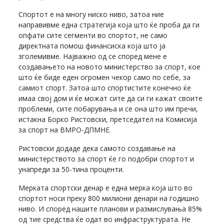
Спортот е на многу ниско ниво, затоа ние
направивме една стратегија која што ќе проба да ги
опфати сите сегменти во спортот, не само
директната помош финансиска која што ја
зголемивме. Најважно од се според мене е
создавањето на новото министерство за спорт, кое
што ќе биде еден огромен чекор само по себе, за
самиот спорт. Затоа што спортистите конечно ќе
имаа свој дом и ќе можат сите да си ги кажат своите
проблеми, сите побарувања и се она што им пречи,
истакна Борко Ристовски, претседател на Комисија
за спорт на ВМРО-ДПМНЕ.
Ристовски додаде дека самото создавање на
министерството за спорт ќе го подобри спортот и
унапреди за 50-тина проценти.
Мерката спортски денар е една мерка која што во
спортот носи преку 800 милиони денари на годишно
ниво. И според нашите планови и размислувања 85%
од тие средства ќе одат во инфраструктурата. Не