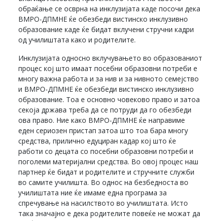
обраќање се осврна на инклузијата каде посочи дека
ВМРО-ДПМНЕ ќе обезбеди вистинско инклузивно
образование каде ќе бидат вклучени стручни кадри
од училиштата како и родителите.
Инклузијата односно вклучувањето во образованиот
процес кој што имаат посебни образовни потреби е
многу важна работа и за нив и за нивното семејство
и ВМРО-ДПМНЕ ќе обезбеди вистинско инклузивно
образование. Тоа е основно човеково право и затоа
секоја држава треба да се потруди да го обезбеди
ова право. Ние како ВМРО-ДПМНЕ ќе направиме
еден сериозен пристап затоа што тоа бара многу
средства, прилично едуциран кадар кој што ќе
работи со децата со посебни образовни потреби и
поголеми материјални средства. Во овој процес наш
партнер ќе бидат и родителите и стручните служби
во самите училишта. Во однос на безбедноста во
училиштата ние ќе имаме една програма за
спречување на насилството во училиштата. Исто
така значајно е дека родителите повеќе не можат да