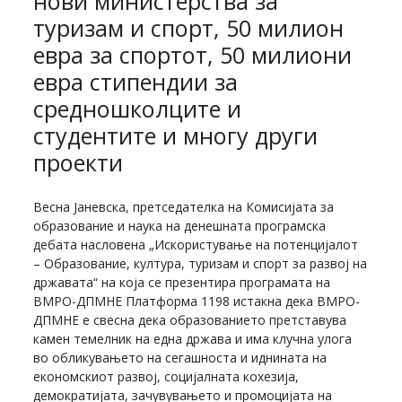
нови министерства за
туризам и спорт, 50 милион
евра за спортот, 50 милиони
евра стипендии за
средношколците и
студентите и многу други
проекти
Весна Јаневска, претседателка на Комисијата за
образование и наука на денешната програмска
дебата насловена „Искористување на потенцијалот
– Образование, култура, туризам и спорт за развој на
државата“ на која се презентира програмата на
ВМРО-ДПМНЕ Платформа 1198 истакна дека ВМРО-
ДПМНЕ е свесна дека образованието претставува
камен темелник на една држава и има клучна улога
во обликувањето на сегашноста и иднината на
економскиот развој, социјалната кохезија,
демократијата, зачувувањето и промоцијата на