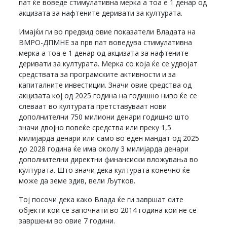
пат ќе воведе стимулативна мерка а тоа е 1 денар од
акцизата за нафтените деривати за културата.
Имајќи ги во предвид овие показатели Владата на
ВМРО-ДПМНЕ за прв пат воведува стимулативна
мерка а тоа е 1 денар од акцизата за нафтените
деривати за културата. Мерка со која ќе се удвојат
средствата за програмските активности и за
капиталните инвестиции. Значи овие средства од
акцизата кој од 2025 година на годишно ниво ќе се
слеваат во културата претставуваат нови
дополнителни 750 милиони денари годишно што
значи двојно повеќе средства или преку 1,5
милијарда денари или само во еден мандат од 2025
до 2028 година ќе има околу 3 милијарда денари
дополнителни директни финансиски вложувања во
културата. Што значи дека културата конечно ќе
може да земе здив, вели Љутков.
Тој посочи дека како Влада ќе ги завршат сите
објекти кои се започнати во 2014 година кои не се
завршени во овие 7 години.