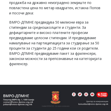
продажба на државно неизградено земјиште по
повластена цена по метар квадратен, истакна Попов
и посочи дека:
ВМРО-ДПМНЕ предвидува 50 милиони евра за
стипендии за средношколците и студенти. За
дефицитарните и високо платените професии
предвидуваме целосни стипендии. И предвидуваме
намалување на партиципацијата за студирање за 50
проценти за студенти до 25 години кои се родители.
ВМРО-ДПМНЕ предвидуваме пакет за фриленсери,
законски можности за препознавање на категоријата
фриленсер.