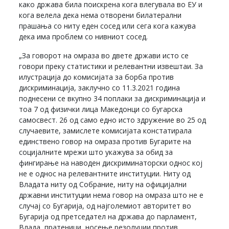
како држава била поискрена кога влегувала во ЕУ и
кога велела дека нема отворени билатерални
прашања со ниту еден сосед или сега кога кажува
дека има проблем со нивниот сосед.
„За говорот на омраза во двете држави исто се
говори преку статистики и релевантни извештаи. За
илустрација до комисијата за борба против
дискриминација, заклучно со 11.3.2021 година
поднесени се вкупно 34 поплаки за дискриминација и
тоа 7 од физички лица Македонци со бугарска
самосвест. 26 од само едно исто здружение во 25 од
случаевите, замислете комисијата констатирала
единствено говор на омраза против Бугарите на
социјалните мрежи што укажува за обид за
фингирање на наводен дискриминаторски однос кој
не е однос на релевантните институции. Ниту од
Владата ниту од Собрание, ниту на официјални
државни институции нема говор на омраза што не е
случај со Бугарија, од најголемиот авторитет во
Бугарија од претседател на држава до парламент,
Влада, пратеници, носење резолуции против