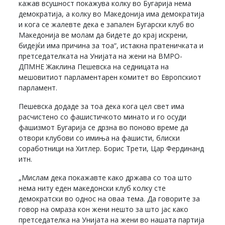
кажав всушност покажува колку во Бугарија нема
демократија, а колку во Македонија има демократија
и кога се жалевте дека е запален Бугарски клуб во
Македонија ве молам да бидете до крај искрени,
бидејќи има причина за тоа“, истакна пратеничката и
претседателката на Унијата на жени на ВМРО-
ДПМНЕ Жаклина Пешевска на седницата на
мешовитиот парламентарен комитет во Европскиот
парламент.
Пешевска додаде за тоа дека кога цел свет има
расчистено со фашистичкото минато и го осуди
фашизмот Бугарија се дрзна во поново време да
отвори клубови со имиња на фашисти, блиски
соработници на Хитлер. Борис Трети, Цар Фердинанд
итн.
„Мислам дека покажавте како држава со тоа што
нема ниту еден македонски клуб колку сте
демократски во однос на оваа тема. Да говорите за
говор на омраза кон жени нешто за што јас како
претседателка на Унијата на жени во нашата партија