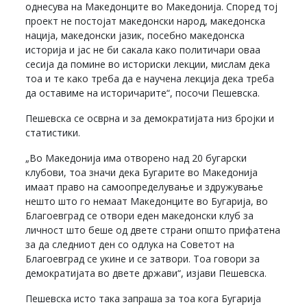
однесува на Македонците во Македонија. Според тој
проект не постојат македонски народ, македонска
нација, македонски јазик, посебно македонска
историја и јас не би сакала како политичари оваа
сесија да помине во историски лекции, мислам дека
тоа и те како треба да е научена лекција дека треба
да оставиме на историчарите“, посочи Пешевска.
Пешевска се осврна и за демократијата низ бројки и
статистики.
„Во Македонија има отворено над 20 бугарски
клубови, тоа значи дека Бугарите во Македонија
имаат право на самоопределување и здружување
нешто што го немаат Македонците во Бугарија, во
Благоевград се отвори еден македонски клуб за
личност што беше од двете страни општо прифатена
за да следниот ден со одлука на Советот на
Благоевград се укине и се затвори. Тоа говори за
демократијата во двете држави“, изјави Пешевска.
Пешевска исто така запраша за тоа кога Бугарија