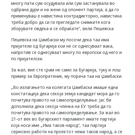
многу пати сум осудувала или сум застанувала во
одбрана дури и на жени од опонент партија, а да го
применуваш е навистина контрадикторно, навистина
треба добро да си ги прегледате снимките кога
зборувате овдека и се обраќате“, вели Пешевска
Пешевска на Џамбаски му посочи дека таа има
пријатели од Бугарија кои не се однесуваат вака,
напротив се однесуваат многу по европски од него и
по пријателски.
За жал, вие сте срам не само за Бугарија, туку и лош
пример за Европратеник, му порача таа на Џамбаски.
„Во излагањето на колегата Џамбаски имаше една
констатација дека секоја земја кандидат мора да го
почитува правото на самоопределување. Јас би
дополнила дека секоја членка на ЕУ треба да го
почитува правото на самоопределување. За жал во
21-от век во Бугарскиот парламент имате партија
која носи име „Има таков народ“, таа партија
сериозно работи на проектот нема таков народ, а се