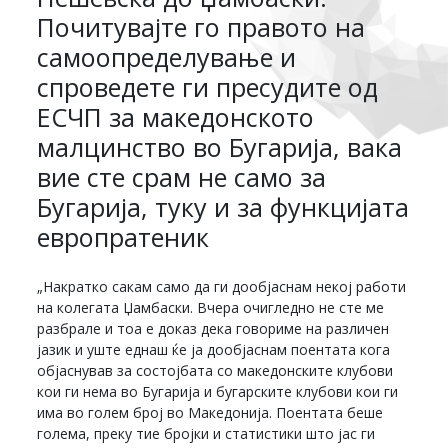
Почитувајте го правото на
самоопределување и
спроведете ги пресудите од
ЕСЧП за македонското
малцинство во Бугарија, вака
вие сте срам не само за
Бугарија, туку и за функцијата
европратеник
„Накратко сакам само да ги дообјаснам некој работи
на колегата Џамбаски. Вчера очигледно не сте ме
разбрале и тоа е доказ дека говориме на различен
јазик и уште еднаш ќе ја дообјаснам поентата кога
објаснував за состојбата со македонските клубови
кои ги нема во Бугарија и бугарските клубови кои ги
има во голем број во Македонија. Поентата беше
голема, преку тие бројки и статистики што јас ги