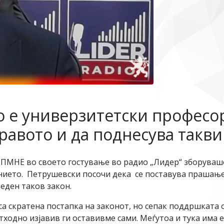
 е универзитетски професор
равото и да поднесува такв
ПМНЕ во своето гостување во радио „Лидер“ зборуваше
нието. Петрушевски посочи дека се поставува прашање
еден таков закон.
аса скратена постапка на законот, но сепак поддршката 
тходно изјавив ги оставивме сами. Меѓутоа и тука има 