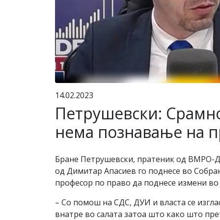
14.02.2023
Петрушевски: Срамно
нема познавање на п
Бране Петрушевски, пратеник од ВМРО-Д
од Димитар Апасиев го поднесе во Собра
професор по право да поднесе измени во 
– Со помош на СДС, ДУИ и власта се изгл
внатре во салата затоа што како што пре