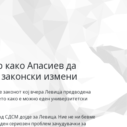
 како Апасиев да
и законски измени
 законот кој вчера Левица предводена
то како е можно еден универзитетски
од СДСМ дојде за Левица. Ние не ни бевме
еден сериозен проблем зачудувачки за