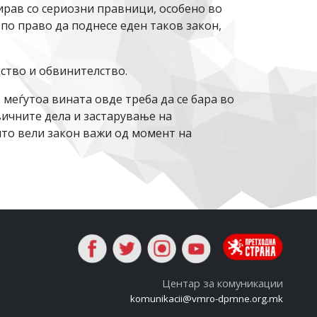
тирав со сериозни правници, особено во
по право да поднесе еден таков закон,
ство и обвинителство.
меѓутоа вината овде треба да се бара во
ичните дела и застарување на
 што вели закон важи од момент на
Центар за комуникации
komunikacii@vmro-dpmne.org.mk