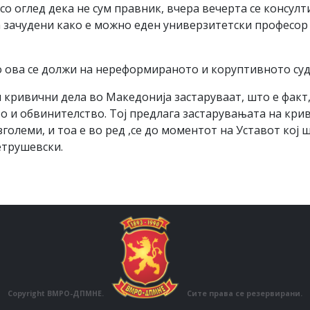
со оглед дека не сум правник, вчера вечерта се консул
а зачудени како е можно еден универзитетски професор 
 ова се должи на нереформираното и коруптивното суд
кривични дела во Македонија застаруваат, што е факт, 
 и обвинителство. Тој предлага застарувањата на крив
големи, и тоа е во ред ,се до моментот на Уставот кој
етрушевски.
Copyright ВМРО-ДПМНЕ.
Сите права се резервирани.