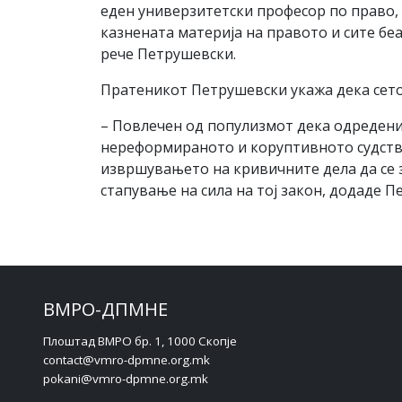
еден универзитетски професор по право, 
казнената материја на правото и сите бе
рече Петрушевски.
Пратеникот Петрушевски укажа дека сето
– Повлечен од популизмот дека одредени 
нереформираното и коруптивното судство
извршувањето на кривичните дела да се з
стапување на сила на тој закон, додаде П
ВМРО-ДПМНЕ
Плоштад ВМРО бр. 1, 1000 Скопје
contact@vmro-dpmne.org.mk
pokani@vmro-dpmne.org.mk