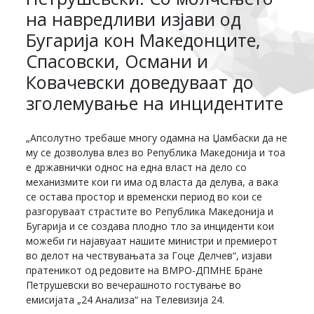
на навредливи изјави од
Бугарија кон Македонците,
Спасовски, Османи и
Ковачевски доведуваат до
зголемување на инцидентите
„Апсолутно требаше многу одамна на Џамбаски да не
му се дозволува влез во Република Македонија и тоа
е државнички однос на една власт на дело со
механизмите кои ги има од власта да делува, а вака
се остава простор и временски период во кои се
разгоруваат страстите во Република Македонија и
Бугарија и се создава плодно тло за инциденти кои
можеби ги најавуаат нашите министри и премиерот
во делот на чествувањата за Гоце Делчев“, изјави
пратеникот од редовите на ВМРО-ДПМНЕ Бране
Петрушевски во вечерашното гостување во
емисијата „24 Анализа“ на Телевизија 24.