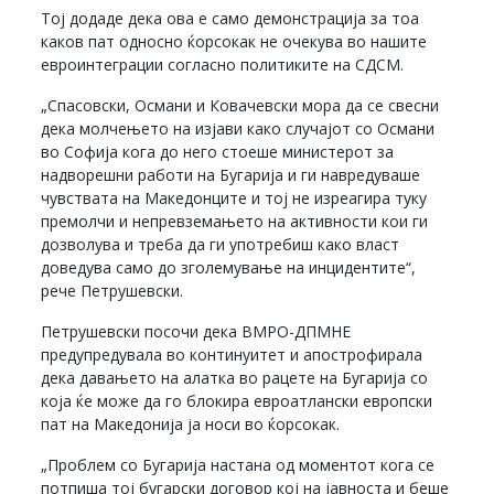
Тој додаде дека ова е само демонстрација за тоа
каков пат односно ќорсокак не очекува во нашите
евроинтеграции согласно политиките на СДСМ.
„Спасовски, Османи и Ковачевски мора да се свесни
дека молчењето на изјави како случајот со Османи
во Софија кога до него стоеше министерот за
надворешни работи на Бугарија и ги навредуваше
чувствата на Македонците и тој не изреагира туку
премолчи и непревземањето на активности кои ги
дозволува и треба да ги употребиш како власт
доведува само до зголемување на инцидентите“,
рече Петрушевски.
Петрушевски посочи дека ВМРО-ДПМНЕ
предупредувала во континуитет и апострофирала
дека давањето на алатка во рацете на Бугарија со
која ќе може да го блокира евроатлански европски
пат на Македонија ја носи во ќорсокак.
„Проблем со Бугарија настана од моментот кога се
потпиша тој бугарски договор кој на јавноста и беше