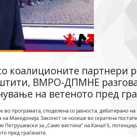
со коалиционите партнери р
штити, ВМРО-ДПМНЕ разгова
нување на ветеното пред гр
 во програмата, споделена со јавноста, дебатирано на
а на Македонија. Законот се носеше во скратена постапк
 Петрушевски за „Само вистина“ на Канал 5, потенцира
то пред граѓаните.