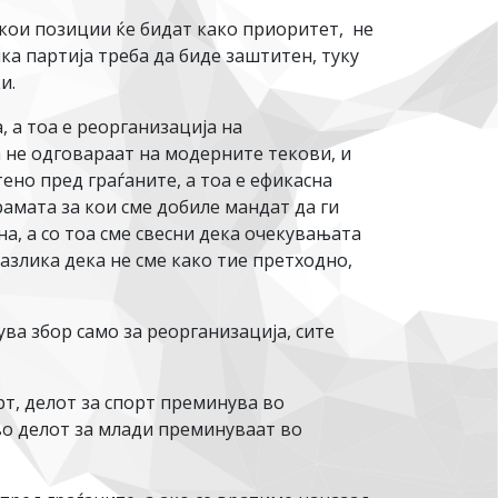
кои позиции ќе бидат како приоритет, не
ка партија треба да биде заштитен, туку
и.
 а тоа е реорганизација на
 не одговараат на модерните текови, и
но пред граѓаните, а тоа е ефикасна
амата за кои сме добиле мандат да ги
а, а со тоа сме свесни дека очекувањата
разлика дека не сме како тие претходно,
ва збор само за реорганизација, сите
рт, делот за спорт преминува во
во делот за млади преминуваат во