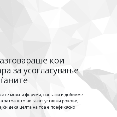
азговараше кои
ра за усогласување
аѓаните
 сите можни форуми, настапи и добивме
а затоа што не газат уставни рокови,
јќи дека целта на тоа е поефикасно