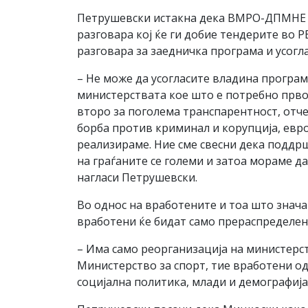
Петрушевски истакна дека ВМРО-ДПМНЕ за
разговара кој ќе ги добие тендерите во Р
разговара за заедничка програма и усог
– Не може да усогласите владина програм
министерствата кое што е потребно прво
второ за поголема транспарентност, отче
борба против криминал и корупција, евро
реализираме. Ние сме свесни дека поддрш
на граѓаните се големи и затоа мораме да
нагласи Петрушевски.
Во однос на вработените и тоа што знача
вработени ќе бидат само прераспределен
– Има само реорганизација на министерств
Министерство за спорт, тие вработени о
социјална политика, млади и демографија