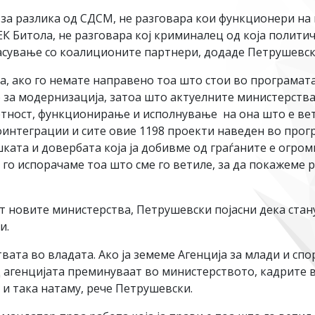
 разлика од СДСМ, не разговара кои функционери на 
ЕК Битола, не разговара кој криминалец од која политич
ласување со коалиционите партнери, додаде Петрушевск
а, ако го немате направено тоа што стои во програмата,
 за модернизација, затоа што актуелните министерства
тност, функционирање и исполнување на она што е вете
интеграции и сите овие 1198 проекти наведен во прогр
ката и довербата која ја добивме од граѓаните е огромн
 го испорачаме тоа што сме го ветиле, за да покажеме 
т новите министерства, Петрушевски појасни дека стану
и.
ата во владата. Ако ја земеме Агенција за млади и спо
д агенцијата преминуваат во министерството, кадрите 
 и така натаму, рече Петрушевски.