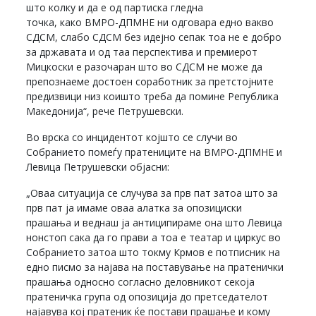
што колку и да е од партиска гледна
точка, како ВМРО-ДПМНЕ ни одговара едно вакво
СДСМ, слабо СДСМ без идејно сепак тоа не е добро
за државата и од таа перспектива и премиерот
Мицкоски е разочаран што во СДСМ не може да
препознаеме достоен соработник за претстојните
предизвици низ коишто треба да помине Република
Македонија“, рече Петрушевски.
Во врска со инцидентот којшто се случи во
Собранието помеѓу пратениците на ВМРО-ДПМНЕ и
Левица Петрушевски објасни:
„Оваа ситуација се случува за прв пат затоа што за
прв пат ја имаме оваа алатка за опозициски
прашања и веднаш ја антиципираме она што Левица
нонстоп сака да го прави а тоа е театар и циркус во
Собранието затоа што токму Крмов е потписник на
едно писмо за најава на поставување на пратенички
прашања односно согласно деловникот секоја
пратеничка група од опозиција до претседателот
најавува кој пратеник ќе постави прашање и кому