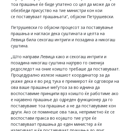
тоа прашање ќе биде упатено со цел да може да се
обезбеди присуство на тие министри кон кои
се поставуваат прашањата“, објасни Петрушевски.
Петрушевски го објасни процесот за поставување
прашања и нагласи дека суштината и целта на
Левица била секогаш интриги и позадина а никогаш
суштина.
„Што направи Левица како и секогаш интриги и
позадина никогаш суштина најпрво го сменија
редоследот на оние коишто требаше да поставуваат.
Процедурално излезе нашиот координатор за да
укаже дека е во ред тука е премиерот ќе одговори на
ова ваше прашање меѓутоа за во иднина да
воспоставиме принципи врз коишто ќе работиме ако
е најавено прашање до одреден функционер да го
поставуваме тоа прашање а не да поставуваме кон
други. Ако се поминеше ова така, неприметно ќе се
воспостави пракса во којашто тие утре ќе
поставуваат прашања до еден министер а ќе
излегуваат и ќе поставуваат прашања до друг