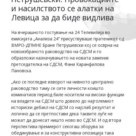
и насилството се алатки на
Левица за да биде видлива
На вчерашното гостување на 24 Телевизија во
емисијата „Анализа 24” присуствуваше пратеникот од
ВМРО-ДПМНЕ Бране Петрушевски кој се осврна на
новоизбраното раководство на СДСМ и го
образложи назначувањето на новата заменик
претседателка на СДСМ, Фани Каранфилова
Пановска.
„Ако се погледне изворот на нивното централно
раководство таму се сите личности коишто
изминатиов период биле носители на високи функции
на владите на СДСМ што довело до најголемиот
историски дебакл на СДСМ со најслаб резултат и
логично да се претпостави дека таквите луѓе не
можат да донесат ништо ново во СДСМ. И од втора
перспектива премиерот секогаш зборува за
обединување и за конструктивна опозиција така