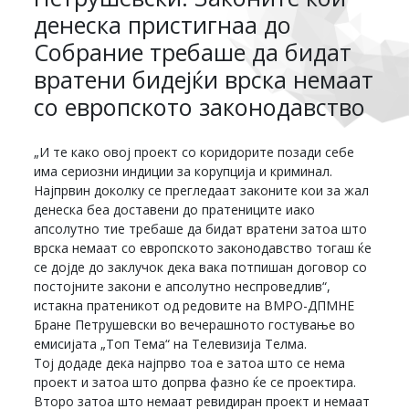
денеска пристигнаа до
Собрание требаше да бидат
вратени бидејќи врска немаат
со европското законодавство
„И те како овој проект со коридорите позади себе
има сериозни индиции за корупција и криминал.
Најпрвин доколку се прегледаат законите кои за жал
денеска беа доставени до пратениците иако
апсолутно тие требаше да бидат вратени затоа што
врска немаат со европското законодавство тогаш ќе
се дојде до заклучок дека вака потпишан договор со
постојните закони е апсолутно неспроведлив“,
истакна пратеникот од редовите на ВМРО-ДПМНЕ
Бране Петрушевски во вечерашното гостување во
емисијата „Топ Тема“ на Телевизија Телма.
Тој додаде дека најпрво тоа е затоа што се нема
проект и затоа што допрва фазно ќе се проектира.
Второ затоа што немаат ревидиран проект и немаат