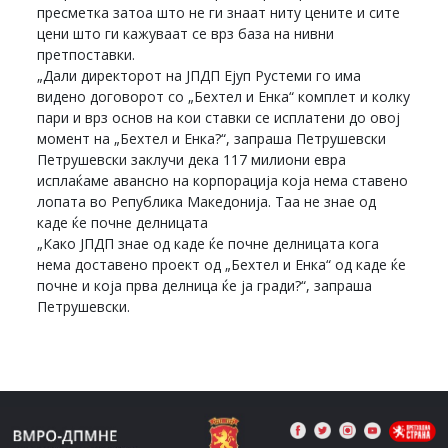
пресметка затоа што не ги знаат ниту цените и сите
цени што ги кажуваат се врз база на нивни
претпоставки.
„Дали директорот на ЈПДП Ејуп Рустеми го има
видено договорот со „Бехтел и Енка“ комплет и колку
пари и врз основ на кои ставки се исплатени до овој
момент на „Бехтел и Енка?“, запраша Петрушевски
Петрушевски заклучи дека 117 милиони евра
исплаќаме авансно на корпорација која нема ставено
лопата во Република Македонија. Таа не знае од
каде ќе почне делницата
„Како ЈПДП знае од каде ќе почне делницата кога
нема доставено проект од „Бехтел и Енка“ од каде ќе
почне и која прва делница ќе ја гради?“, запраша
Петрушевски.