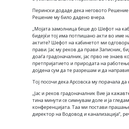
Перински додаде дека неговото Решение за
Решение му било дадено вчера.
„Мојата замолница беше до Шефот на каби
бидејќи тој има потпишано акти во име на
актите? Шефот на кабинетот ми одговори 
прави. Јас му реков да прави Записник, б
доаѓа градоначалник, јас прво не знаев к
претпријатието и природата на работењет
дојдена сум да те разрешам и да направ
Тој посочи дека Арсовска му порачала да 
„Јас и реков градоначалник Вие ја кажавте
тина минути се симнувам доле и ја гледам
конференцијата. Таа ми постави прашање 
директор на Водовод и канализација“, ре