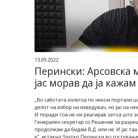
13.09.2022
Перински: Арсовска 
јас морав да ја кажа
„Во саботата излегоа по некои портали 
делот на избор на изведувач, но јас на 
И поради тоа не ни реагирав затоа што зн
Генерален секретар со Решение за разрешу
продолжам да бидам В.Д. или не. И јас та
е“, истакна Златко Перински во гостување