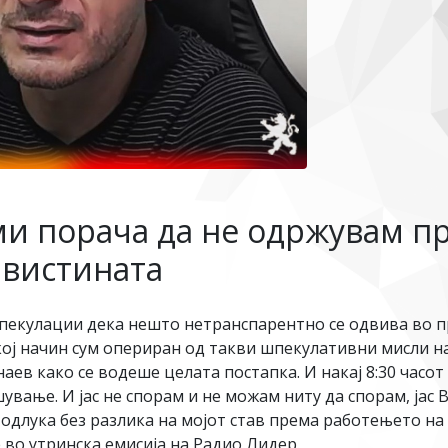
ми порача да не одржувам пр
м вистината
шпекулации дека нешто нетранспарентно се одвива во 
некој начин сум опериран од такви шпекулативни мисли 
аев како се водеше целата постапка. И накај 8:30 часот
вање. И јас не спорам и не можам ниту да спорам, јас В
а одлука без разлика на мојот став према работењето на 
 во утринска емисија на Радио Лидер.