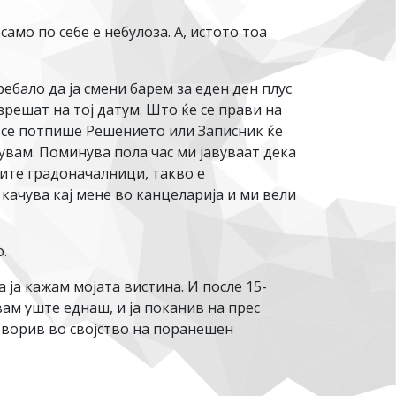
амо по себе е небулоза. А, истото тоа
ебало да ја смени барем за еден ден плус
зрешат на тој датум. Што ќе се прави на
а се потпише Решението или Записник ќе
шувам. Поминува пола час ми јавуваат дека
сите градоначалници, такво е
качува кај мене во канцеларија и ми вели
.
 ја кажам мојата вистина. И после 15-
вам уште еднаш, и ја поканив на прес
оворив во својство на поранешен