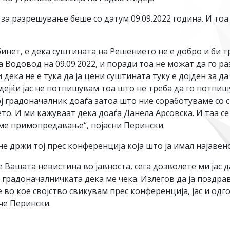
 разрешување беше со датум 09.09.2022 година. И тоа с
нет, е дека суштината на Решението не е добро и би тр
 Водовод на 09.09.2022, и поради тоа не можат да го ра
дека не е тука да ја цени суштината туку е дојден за д
идејќи јас не потпишувам тоа што не треба да го потпи
ој градоначалник доаѓа затоа што ние соработуваме со 
о. И ми кажуваат дека доаѓа Данела Арсовска. И таа се 
име примопредавање“, појасни Перински.
не држи тој прес конференција која што ја имал најавено
 Вашата невистина во јавноста, сега дозволете ми јас да
 градоначалничката дека ме чека. Излегов да ја поздра
во кое својство свикувам прес конференција, јас и одг
че Перински.