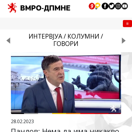
Me
ИНТЕРВЈУА / КОЛУМНИ /
ГОВОРИ
28.02.2023
Пандов: Нема да има никакво