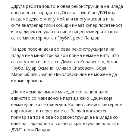
„Друга работа зошто е оваа реконструкција на Влада
направена е заради т.н „Огнена група“ во ДУИ која
гледаме дека е многу моќна и многу масовна и на
сите внатрепартиски собири имаат супер посетеност
и под директен удар на нив е вицепремиер и за што
се не министер Артан Груби“, рече Пандов.
Пандов посочи дека во оваа реконструкцијата на
Влада има министри за кои поима немаме ниту што
се ниту кои се тие, а со Димитар Ковачевски, Арган
Груби, Бујар Османи, Оливер Спасовски, Бојан
Маричиќ или Љупчо Николовски ние не можеме да
имаме промена.
„Не можеме да имаме македонско национално
единство со македонска партија како СДСМ која
немакедонски се однесува. Кај нив личниот интерес и
партискиот интерес им е се. За жал конкретен
пример за тоа е ова со реконструкција на Влада со
влез на Таравари кој силно ја критикуваше власта и
ДУИ“, вели Пандов.