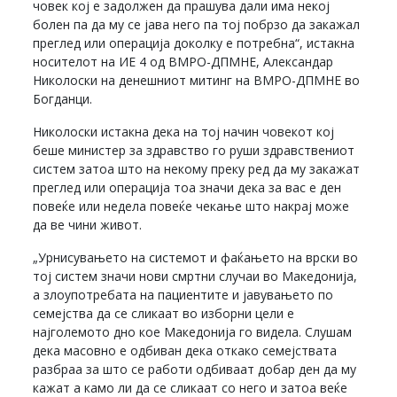
човек кој е задолжен да прашува дали има некој
болен па да му се јава него па тој побрзо да закажал
преглед или операција доколку е потребна“, истакна
носителот на ИЕ 4 од ВМРО-ДПМНЕ, Александар
Николоски на денешниот митинг на ВМРО-ДПМНЕ во
Богданци.
Николоски истакна дека на тој начин човекот кој
беше министер за здравство го руши здравствениот
систем затоа што на некому преку ред да му закажат
преглед или операција тоа значи дека за вас е ден
повеќе или недела повеќе чекање што накрај може
да ве чини живот.
„Урнисувањето на системот и фаќањето на врски во
тој систем значи нови смртни случаи во Македонија,
а злоупотребата на пациентите и јавувањето по
семејства да се сликаат во изборни цели е
најголемото дно кое Македонија го видела. Слушам
дека масовно е одбиван дека откако семејствата
разбраа за што се работи одбиваат добар ден да му
кажат а камо ли да се сликаат со него и затоа веќе