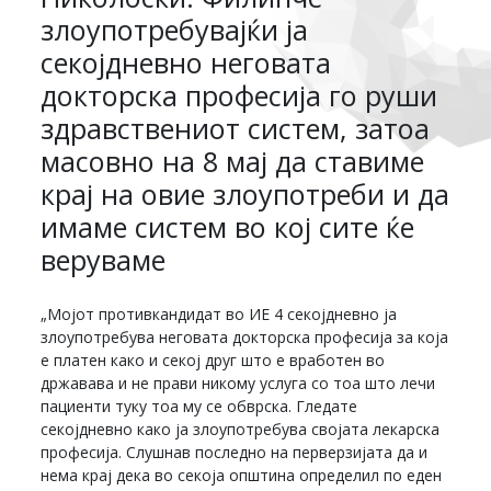
злоупотребувајќи ја
секојдневно неговата
докторска професија го руши
здравствениот систем, затоа
масовно на 8 мај да ставиме
крај на овие злоупотреби и да
имаме систем во кој сите ќе
веруваме
„Мојот противкандидат во ИЕ 4 секојдневно ја
злоупотребува неговата докторска професија за која
е платен како и секој друг што е вработен во
државава и не прави никому услуга со тоа што лечи
пациенти туку тоа му се обврска. Гледате
секојдневно како ја злоупотребува својата лекарска
професија. Слушнав последно на перверзијата да и
нема крај дека во секоја општина определил по еден