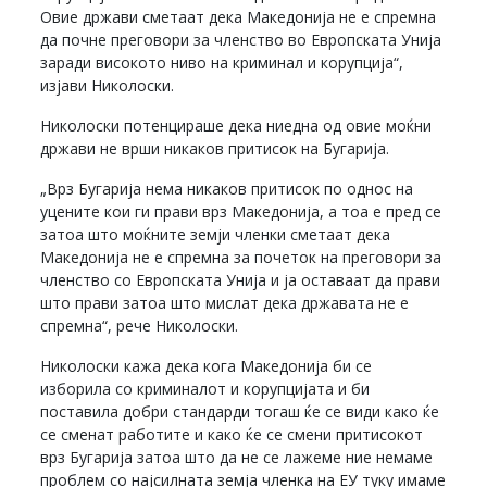
Овие држави сметаат дека Македонија не е спремна
да почне преговори за членство во Европската Унија
заради високото ниво на криминал и корупција“,
изјави Николоски.
Николоски потенцираше дека ниедна од овие моќни
држави не врши никаков притисок на Бугарија.
„Врз Бугарија нема никаков притисок по однос на
уцените кои ги прави врз Македонија, а тоа е пред се
затоа што моќните земји членки сметаат дека
Македонија не е спремна за почеток на преговори за
членство со Европската Унија и ја оставаат да прави
што прави затоа што мислат дека државата не е
спремна“, рече Николоски.
Николоски кажа дека кога Македонија би се
изборила со криминалот и корупцијата и би
поставила добри стандарди тогаш ќе се види како ќе
се сменат работите и како ќе се смени притисокот
врз Бугарија затоа што да не се лажеме ние немаме
проблем со најсилната земја членка на ЕУ туку имаме