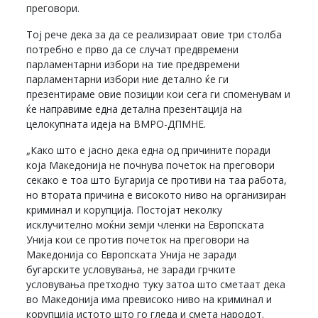
преговори.
Тој рече дека за да се реализираат овие три столба
потребно е прво да се случат предвремени
парламентарни избори на тие предвремени
парламентарни избори ние детално ќе ги
презентираме овие позиции кои сега ги споменувам и
ќе направиме една детална презентација на
целокупната идеја на ВМРО-ДПМНЕ.
„Како што е јасно дека една од причините поради
која Македонија не почнува почеток на преговори
секако е тоа што Бугарија се противи на таа работа,
но втората причина е високото ниво на организиран
криминал и корупција. Постојат неколку
исклучително моќни земји членки на Европската
Унија кои се против почеток на преговори на
Македонија со Европската Унија не заради
бугарските условувања, не заради грчките
условувања претходно туку затоа што сметаат дека
во Македонија има превисоко ниво на криминал и
корупција истото што го гледа и смета народот.