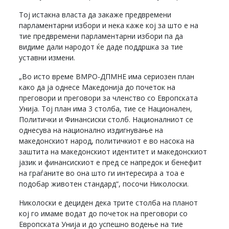
Тој истакна власта да закаже предвремени
парламентарни избори и нека каже кој за што е на
тие предвремени парламентарни избори па да
видиме дали народот ќе даде поддршка за тие
уставни измени.
„Во исто време ВМРО-ДПМНЕ има сериозен план
како да ја однесе Македонија до почеток на
преговори и преговори за членство со Европската
Унија. Тој план има 3 столба, тие се Национален,
Политички и Финансиски столб. Националниот се
однесува на национално издигнување на
македонскиот народ, политичкиот е во насока на
заштита на македонскиот идентитет и македонскиот
јазик и финансискиот е пред се напредок и бенефит
на граѓаните во она што ги интересира а тоа е
подобар животен стандард“, посочи Николоски.
Николоски е дециден дека трите столба на планот
кој го имаме водат до почеток на преговори со
Европската Унија и до успешно водење на тие