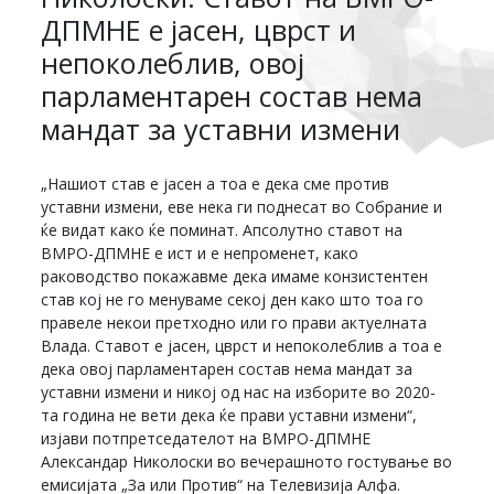
ДПМНЕ е јасен, цврст и
непоколеблив, овој
парламентарен состав нема
мандат за уставни измени
„Нашиот став е јасен а тоа е дека сме против
уставни измени, еве нека ги поднесат во Собрание и
ќе видат како ќе поминат. Апсолутно ставот на
ВМРО-ДПМНЕ е ист и е непроменет, како
раководство покажавме дека имаме конзистентен
став кој не го менуваме секој ден како што тоа го
правеле некои претходно или го прави актуелната
Влада. Ставот е јасен, цврст и непоколеблив а тоа е
дека овој парламентарен состав нема мандат за
уставни измени и никој од нас на изборите во 2020-
та година не вети дека ќе прави уставни измени“,
изјави потпретседателот на ВМРО-ДПМНЕ
Александар Николоски во вечерашното гостување во
емисијата „За или Против“ на Телевизија Алфа.