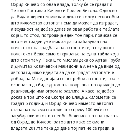
Охрид Кичево со оваа влада, толку ќе се градат и
Тетово Гостивар Кичево и Прилеп Битола. Односно
да бидам директен мислам дека се толку неспособни
што километар автопат нема да можат да изградат,
а всушност најдобар доказ за оваа работа е таблата
која што стои, потрошија еден тон пари, повикаа се
што е естраден уметник за да ги забавуваат на
почетокот на градбата на автопатите, а всушност
почетокот беше само откривање на една табла која
што стои таму. Така што мислам дека со Артан Груби
и Димитар Ковачевски Македонија А нема да виде од
автопати, иако идејата за да се градат автопати е
добра, на Македонија и се потребни автопати, тоа е
основа за да биде државата поврзана, но од идеја до
реализација има огромна разлика. А како најдобар
доказ е тоа што од Скопје до Блаце 2 километри се
градат 5 години, и Охрид Кичево наместо автопат
стана пат на смртта каде што преку 100 луѓе го
загубија животот во необезбедениот пат на трасата
од Охрид до Кичево, затоа што како се смени
владата 2017та така до дене тој пат не се гради, а