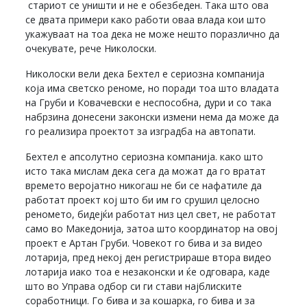
стариот се уништи и не е обезбеден. Така што ова
се двата примери како работи оваа влада кои што
укажуваат на тоа дека не може нешто поразлично да
очекувате, рече Николоски.
Николоски вели дека Бехтел е сериозна компанија
која има светско реноме, но поради тоа што владата
на Груби и Ковачевски е неспособна, дури и со така
набрзина донесени законски измени нема да може да
го реализира проектот за изградба на автопати.
Бехтел е апсолутно сериозна компанија. како што
исто така мислам дека сега да можат да го вратат
времето веројатно никогаш не би се нафатиле да
работат проект кој што би им го срушил целосно
реномето, бидејќи работат низ цел свет, не работат
само во Македонија, затоа што координатор на овој
проект е Артан Груби. Човекот го бива и за видео
лотарија, пред некој ден регистрираше втора видео
лотарија иако тоа е незаконски и ќе одговара, каде
што во Управа одбор си ги стави најблиските
соработници. Го бива и за кошарка, го бива и за