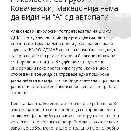
Ковачевски, Македонија нема
да види ни “А” од автопати
Александар Николоски, потпретседател на ВМРО-
ДПМНЕ во денешното интервју во централниот
дневник во Тема на денот вели дека пратеничката
група на ВМРО-ДПМНЕ денес ја напуштиле седницата
на која на дневен ред се ставени 8 закони поврзани
со Коридорот 8 и 10д бидејќи немаат доволно
информации како пратеничка група , како и дека
според нив треба да се спроведе една поширока
јавна дебата во која што ќе биде вклучена стручната
јавност и ќе каже кое законско решение е потребно,
а кое не.
Првата наша забелешка е затоа што се работи за 8
закони, за кои што е потребно да се спроведе една
поширока јавна дебата во кои што стручната јавност
ќе каже што е тоа што е потребно да се донесе како
закон во собранието, а што е тоа што не е потребно