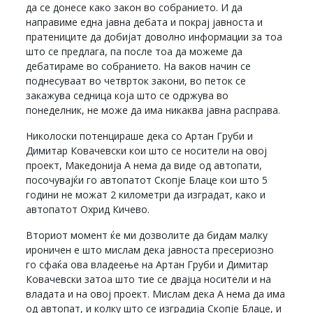
да се донесе како закон во собранието. И да
направиме една јавна дебата и покрај јавноста и
пратениците да добијат доволно информации за тоа
што се предлага, па после тоа да можеме да
дебатираме во собранието. На ваков начин се
поднесуваат во четврток закони, во петок се
закажува седница која што се одржува во
понеделник, не може да има никаква јавна расправа.
Николоски потенцираше дека со Артан Груби и
Димитар Ковачевски кои што се носители на овој
проект, Македонија А нема да виде од автопати,
посочувајќи го автопатот Скопје Блаце кои што 5
години не можат 2 километри да изградат, како и
автопатот Охрид Кичево.
Вториот момент ќе ми дозволите да бидам малку
ироничен е што мислам дека јавноста пресериозно
го сфаќа ова владеење на Артан Груби и Димитар
Ковачевски затоа што тие се двајца носители и на
владата и на овој проект. Мислам дека А нема да има
од автопат, и колку што се изградија Скопје Блаце, и