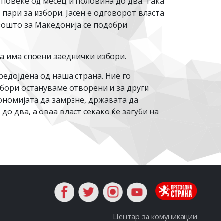
 повеќе од месец и половина до два. Така
пари за избори. Јасен е одговорот власта
 зошто за Македонија се подобри
а има споени заеднички избори.
редојдена од наша страна. Ние го
збори остануваме отворени и за други
кономијата да замрзне, државата да
о два, а оваа власт секако ќе загуби на
Центар за комуникации