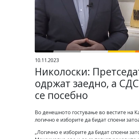
10.11.2023
Николоски: Претседа
одржат заедно, а СД
се посебно
Во денешното гостување во вестите на К
логично е изборите да бидат споени зато
„Логично е изборите да бидат споени зат