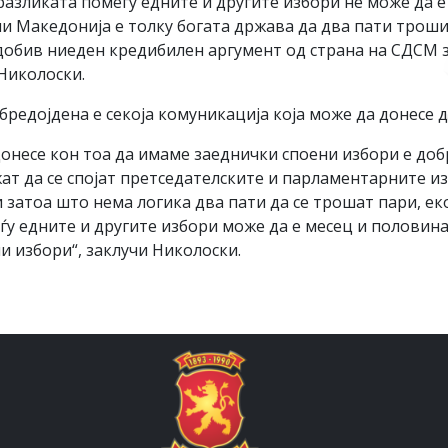
разликата помеѓу едните и другите избори не може да е
 Македонија е толку богата држава да два пати троши 
не добив ниеден кредибилен аргумент од страна на СДСМ
Николоски.
едојдена е секоја комуникација која може да донесе д
донесе кон тоа да имаме заеднички споени избори е доб
ат да се спојат претседателските и парламентарните и
и затоа што нема логика два пати да се трошат пари, е
 едните и другите избори може да е месец и половина д
 избори“, заклучи Николоски.