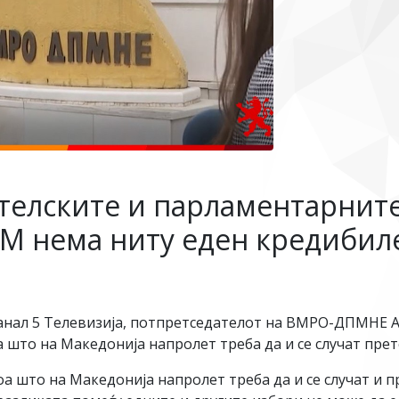
телските и парламентарните
СМ нема ниту еден кредибил
анал 5 Телевизија, потпретседателот на ВМРО-ДПМНЕ А
а што на Македонија напролет треба да и се случат пре
оа што на Македонија напролет треба да и се случат и 