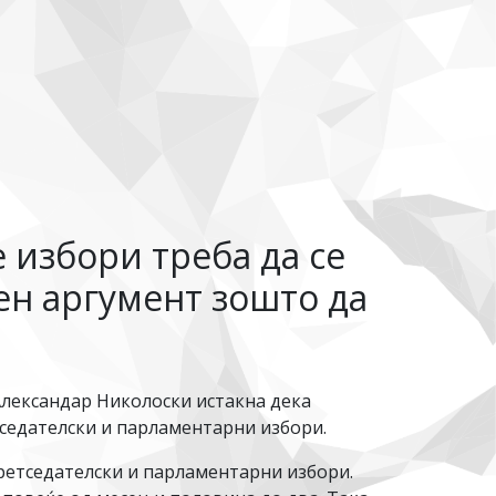
 избори треба да се
ен аргумент зошто да
лександар Николоски истакна дека
тседателски и парламентарни избори.
претседателски и парламентарни избори.