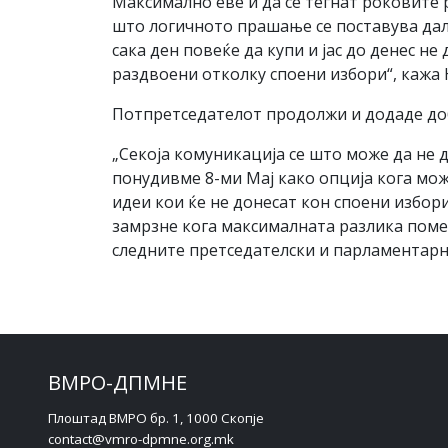
Максимално еве и да се тегнат роковите 
што логичното прашање се поставува дали
сака ден повеќе да купи и јас до денес 
раздвоени отколку споени избори“, кажа 
Потпретседателот продолжи и додаде добр
„Секоја комуникација се што може да не 
понудивме 8-ми Мај како опција кога мож
идеи кои ќе не донесат кон споени избор
замрзне кога максималната разлика помеѓу
следните претседателски и парламентарни
ВМРО-ДПМНЕ
Плоштад ВМРО бр. 1, 1000 Скопје
contact@vmro-dpmne.org.mk