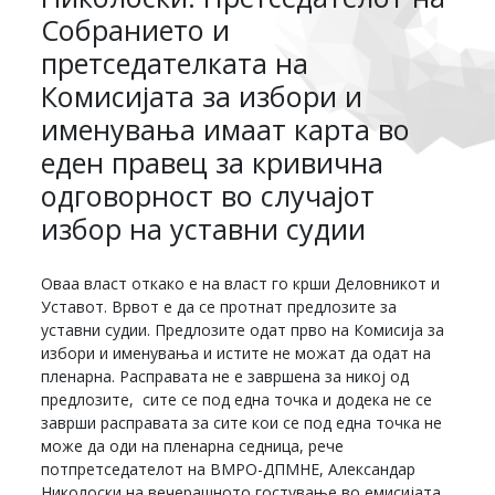
Собранието и
претседателката на
Комисијата за избори и
именувања имаат карта во
еден правец за кривична
одговорност во случајот
избор на уставни судии
Оваа власт откако е на власт го крши Деловникот и
Уставот. Врвот е да се протнат предлозите за
уставни судии. Предлозите одат прво на Комисија за
избори и именувања и истите не можат да одат на
пленарна. Расправата не е завршена за никој од
предлозите, сите се под една точка и додека не се
заврши расправата за сите кои се под една точка не
може да оди на пленарна седница, рече
потпретседателот на ВМРО-ДПМНЕ, Александар
Николоски на вечерашното гостување во емисијата