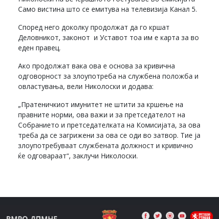
Само вистина што се емитува на телевизија Канал 5.
Според него доколку продолжат да го кршат
Деловникот, законот и Уставот тоа им е карта за во
еден правец.
Ако продолжат вака ова е основа за кривична
одговорност за злоупотреба на службена положба и
овластувања, вели Николоски и додава:
„Пратеничкиот имунитет не штити за кршење на
правните норми, ова важи и за претседателот на
Собранието и претседателката на Комисијата, за ова
треба да се загрижени за ова се оди во затвор. Тие ја
злоупотребуваат службената должност и кривично
ќе одговараат“, заклучи Николоски.