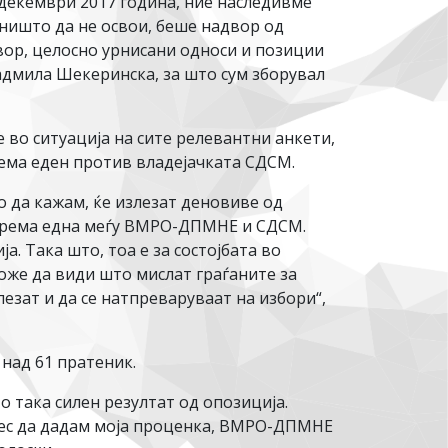
о декември 2017 година, ние наследивме
ништо да не освои, беше надвор од
ор, целосно урнисани односи и позиции
Радмила Шекеринска, за што сум зборувал
 во ситуација на сите релевантни анкети,
према еден против владејачката СДСМ.
о да кажам, ќе излезат деновиве од
спрема една меѓу ВМРО-ДПМНЕ и СДСМ.
. Така што, тоа е за состојбата во
може да види што мислат граѓаните за
лезат и да се натпреваруваат на избори“,
над 61 пратеник.
о така силен резултат од опозиција.
денес да дадам моја проценка, ВМРО-ДПМНЕ