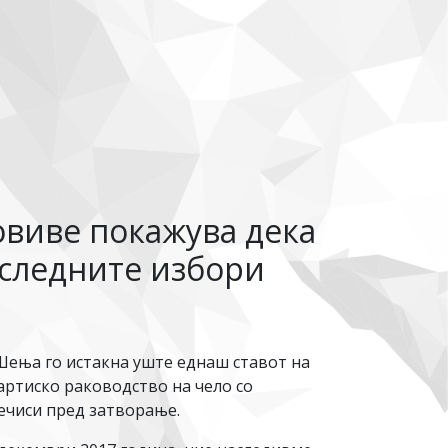
овиве покажува дека
следните избори
Шења го истакна уште еднаш ставот на
партиско раководство на чело со
речиси пред затворање.