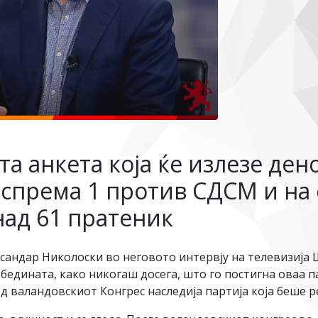
а анкета која ќе излезе ден
спрема 1 против СДСМ и на 
над 61 пратеник
ндар Николоски во неговото интервју на телевизија 
обедината, како никогаш досега, што го постигна оваа 
д валандовскиот Конгрес наследија партија која беше 