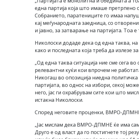
„Партијата е монолитна и обедината а то
една партија која што имаше претрпено о
Собранието, паратениците го имаа напу
кај меѓународната заедница, со отворени
и јавно, за затварање на партијата. Тоа е
Николоски додаде дека од една таква, на
како и последната која треба да излезе з
„Од една таква ситуација ние сме сега в
релевантни куќи кои впрочем не работа
Никогаш во опозиција ниедна политичка па
партијата, во однос на избори, секој мож
него, јас ги охрабрувам сите кои што мис
истакна Николоски.
Според неговите проценки, ВМРО-ДПМНЕ 
„Јас мислам дека ВМРО-ДПМНЕ ќе има само
Друго е од власт да го постигнете тој ре