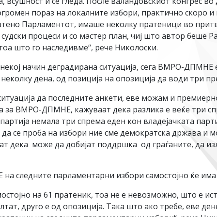
а, всушност и се гледа. После валандовскиот конгрес в
громен пораз на локалните избори, практично скоро и 
штено Парламентот, имаше неколку пратеници во притв
 судски процеси и со мастер план, чиј што автор беше 
 тоа што го наследивме“, рече Николоски.
 некој начин деградирана ситуација, сега ВМРО-ДПМНЕ е
а неколку дена, од позиција на опозиција да води три 
о ситуација да последните анкети, еве можам и премиерн
та за ВМРО-ДПМНЕ, кажуваат дека разлика е веќе три 
ртија немала три спрема еден кон владејачката партија
е да се проба на избори ние сме демократска држава и 
лат дека може да добијат поддршка од граѓаните, да из
на следните парламентарни избори самостојно ќе има 
стојно на 61 пратеник, тоа не е невозможно, што е ист
зултат, друго е од опозиција. Така што ако требе, еве 