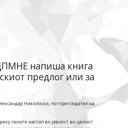
ДПМНЕ напиша книга
ускиот предлог или за
 Александар Николоски, потпретседател на
еку своите настап во јавност во целиот