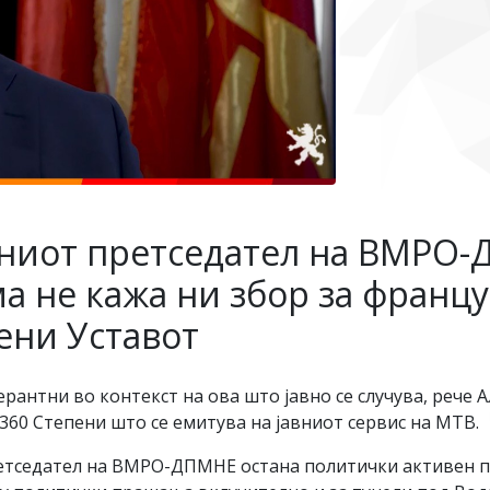
ниот претседател на ВМРО-
ама не кажа ни збор за франц
ени Уставот
ерантни во контекст на ова што јавно се случува, рече
60 Степени што се емитува на јавниот сервис на МТВ.
тседател на ВМРО-ДПМНЕ остана политички активен пр