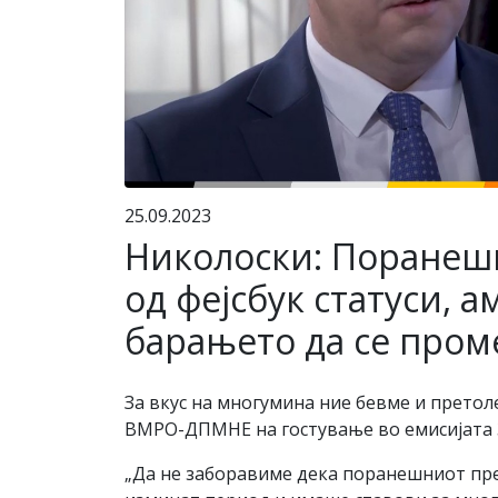
25.09.2023
Николоски: Поранеш
од фејсбук статуси, 
барањето да се пром
За вкус на многумина ние бевме и претол
ВМРО-ДПМНЕ на гостување во емисијата 3
„Да не заборавиме дека поранешниот пре