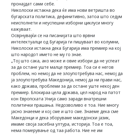
пронајдат сами себе.
Николоски истакна дека ќе има нови ветришта во
бугарската политика, дефинитивно, затоа што седум
неисполнети и неуспешни изборни циклуси многу
кажуваат.
Осврнувајќи се на писанијата што врвни
интелектуалци од Бугарија ги пишуваат во колумни,
Николоски истакна дека Бугарија има премиер на кој
што народот името не му го знае.
„Тој што сака, ако може и овие избори да не успеат
за да остане уште малце премиер. Тоа си е негов
проблем, но немој да не злоупотребува нас, немој да
ја злоупотребува Македонија, немој да ни прави нас,
како држава, проблеми за да остане уште некој ден
премиер. Блокираа цела држава, цел народ на патот
кон Европската Унија само заради внатрешни
политички прашања. Недозволиво е тоа. Ние многу
јасно знаееме и кој сме и што сме. Знаеме дека сме
Македонци и дека зборуваме македонски јазик,
имаме своја засебна ултура, историја. Тоа е тоа,
нема померување од таа работа. Ние не им