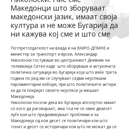
Македонци што зборуваат
македонски јазик, имаат своја
култура и не може Бугарија да
ни кажува кој сме и што сме
Потпретседателот на влада и на ВМРО-ДПМНЕ и
министер за транспорт и врски, Александар
Николоски гостуваше во централниот Дневник на
телевизија Сител каде што зборуваше и актуелната
политичка ситуација во Бугарија која што веќе трета
година по ред им се случуваат седми неуспешни
парламентарни избори, при што политичките актери
за да ги покријат своите неуспеси ја мешаат
Македонија.
Николоски посочи дека во Бугарија апсолутно имаат
со кого да раговараат, ама тоа не се овие дваесет
луѓе кои што предизвикуваат проблеми и за
Македонија од кои десет се политичари кои што
тонат и десет се историчари кои што не можат да се