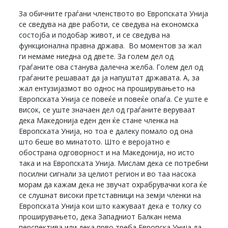
За обичните граѓани членството во Европската Унија
се сведува на две работи, се сведува на економска
состојба и подобар живот, и се сведува на
функционална правна држава. Во моментов за жал
ги немаме ниедна од двете. За голем дел од
граѓаните ова станува далечна желба. Голем дел од
граѓаните решаваат да ја напуштат државата. А, за
жал ентузијазмот во однос на проширувањето на
Европската Унија се повеќе и повеќе опаѓа. Се уште е
висок, се уште значаен дел од граѓаните веруваат
дека Македонија еден ден ќе стане членка на
Европската Унија, но тоа е далеку помало од она
што беше во минатото. Што е веројатно е
обострана одговорност и на Македонија, но исто
така и на Европската Унија. Мислам дека се потребни
посилни сигнали за целиот регион и во таа насока
морам да кажам дека не звучат охрабрувачки кога ќе
се слушнат високи претставници на земји членки на
Европската Унија кои што кажуваат дека е толку со
проширувањето, дека Западниот Балкан нема
перспектива или дека прво треба Европска Унија да