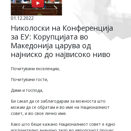
01.12.2022
Николоски на Конференција
за ЕУ: Корупцијата во
Македонија царува од
најниско до највисоко ниво
Почитувани екселенции,
Почитувани гости,
Дами и господа,
Би сакал да се заблагодарам за можноста што
можам да се обратам и во име на Националниот
совет, и во свое лично име.
Како што беше кажано Националниот совет е едно
исклучително значајно тело во европскиот процес,