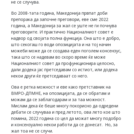
не се случува.
Во 2008-тата година, Македонија првпат доби
препорака да започне преговори, еве сме 2022
година, а Македонија за жал се уште не ги почнува
преговорите. И практично Националниот совет е
надвор од својата полна функција. Она што е добро,
што секогаш го води опозицијата и на тој начин
можеби може да се создава еден поголем консензус,
така што се надевам во скоро време ќе може
Националниот совет да профункционира целосно,
дали додека јас претседавам со истиот, или додека
некои други ќе претседаваат со него.
Ова е ретка можност и еве како претставник на
ВМРО-ДПМНЕ, на опозицијата, да се обратам и
можам да се заблагодарам и за таа можност.
Мислам дека ќе беше многу покорисно да одредени
дебати се случуваа и пред летото, ова лето кое што
помина, 2022 година со цел да можат многу подобро
и консензуално некои работи да се донесат. Но, за
жал тоа не се случи.