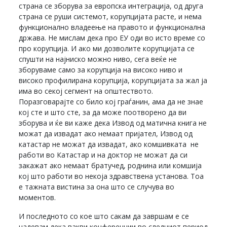
страна се зборува за европска интеграција, од друга
страна се руши системот, корупцијата расте, и нема
функционално владеење на правото и функционална
држава. Не мислам дека про ЕУ оди во исто време со
про корупција. И ако ми дозволите корупцијата се
спушти на најниско можно ниво, сега веќе не
зборуваме само за корупција на високо ниво и
високо профилирана корупција, корупцијата за жал ја
има во секој сегмент на општеството.
Поразговарајте со било кој граѓанин, ама да не знае
кој сте и што сте, за да може поотворено да ви
зборува и ќе ви каже дека Извод од матична книга не
можат да извадат ако немаат пријател, Извод од
катастар не можат да извадат, ако комшивката не
работи во Катастар и на доктор не можат да си
закажат ако немаат братучед, роднина или комшија
кој што работи во некоја здравствена установа. Тоа
е тажната вистина за она што се случува во
моментов.
И последното со кое што сакам да завршам е се
надевам дека вакви конференции во следниот период