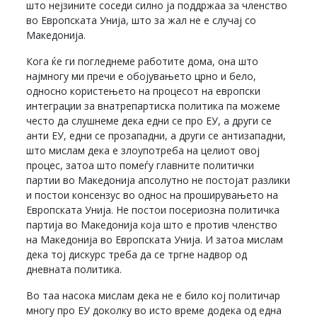
што нејзините соседи силно ја поддржаа за членство
во Европската Унија, што за жал не е случај со
Македонија.
Кога ќе ги погледнеме работите дома, она што
најмногу ми пречи е обојувањето црно и бело,
односно користењето на процесот на европски
интеграции за внатрепартиска политика па можеме
често да слушнеме дека едни се про ЕУ, а други се
анти ЕУ, едни се прозападни, а други се антизападни,
што мислам дека е злоупотреба на целиот овој
процес, затоа што помеѓу главните политички
партии во Македонија апсолутно не постојат разлики
и постои консензус во однос на проширувањето на
Европската Унија. Не постои посериозна политичка
партија во Македонија која што е против членство
на Македонија во Европската Унија. И затоа мислам
дека тој дискурс треба да се тргне надвор од
дневната политика.
Во таа насока мислам дека не е било кој политичар
многу про ЕУ доколку во исто време додека од една