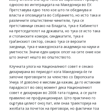
односно во интеграцијата на Македонија во ЕУ.
Претставува едно тело кое што ги обединува и
власта и опозицијата во Собранието, но исто така и
различните општествени чинители, тука се
претставници секако на Владата, тука е Кабинетот
на претседателот на државата, но тука се исто така
и стопанските комори, синдикатите, тука е
граѓанскиот сектор, секако тука се верските
заедници, тука е македонската академија на науки и
уметности. Значи еден широк опсег на сите оние кои
што значат нешто во општеството.
Клучната улога на Националниот совет е секако
дизајнирана во периодот кога Македонија ќе ги
започне преговорите за членство со Европската
Унија. И доволно е мислам да кажам, да го истакнам
парадоксот во овој момент дека Националниот
совет е дизајниран во 2008-тата година, а се уште
правилно не профункционирал. Што практично го
оцртува целиот оној пат, или онаа траекторија на
желбата за почеток на преговори, но фактички тоа