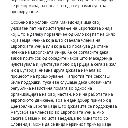
се реформира, па после тоа да се размислува за
проширување.
Особено во услови кога Македонија има свој
уникатен пат на пристапување на Европската Унија,
кој што е далеку поразличен од било кој пат на било
која земја членка која што станала членка на
Европската Унија или која што посакува да стане
членка на Европската Унија. Ќе се согласите дека
ваков притисок од соседите каков што Македонија
чувствувала и чувствува прво од Грција,а сега за жал
и од Бугарија, ниедна друга држава немала во
процесот на проширување. Напротив тие секогаш
биле поддршки, тука еве слушаме дека Словачката
република навистина помага во однос на
организацијата на овој настан, но и на работата на
европското движење. Тоа е еден добар пример од
Централна Европа каде што државите се поддржуваа
меѓусебе за членство во Европската Унија. Ако
сакате бевме и во иста заедница во минатото со
Словенија, може да се види нејзиниот пример каде