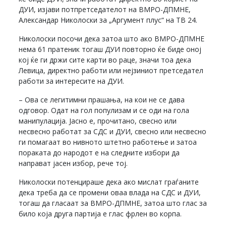
ДУИ, изјави потпретседателот на ВМРО-ДПМНЕ,
Александар Николоски за „Аргумент плус“ на ТВ 24.
Николоски посочи дека затоа што ако ВМРО-ДПМНЕ
нема 61 пратеник тогаш ДУИ повторно ќе биде оној
кој ќе ги држи сите карти во раце, значи тоа дека
Левица, директно работи или нејзиниот претседател
работи за интересите на ДУИ.
– Ова се легитимни прашања, на кои не се дава
одговор. Одат на гол популизам и се оди на гола
манипулација. Јасно е, прочитано, свесно или
несвесно работат за СДС и ДУИ, свесно или несвесно
ги помагаат во нивното штетно работење и затоа
пораката до народот е на следните избори да
направат јасен избор, рече тој.
Николоски потенцираше дека ако мислат граѓаните
дека треба да се промени оваа влада на СДС и ДУИ,
тогаш да гласаат за ВМРО-ДПМНЕ, затоа што глас за
било која друга партија е глас фрлен во корпа.