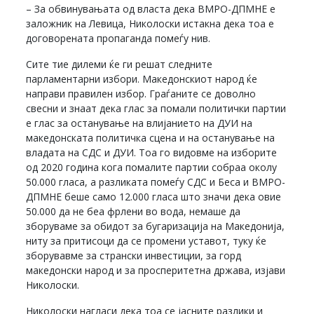
– За обвинувањата од власта дека ВМРО-ДПМНЕ е
заложник на Левица, Николоски истакна дека тоа е
договорената пропаганда помеѓу нив.
Сите тие дилеми ќе ги решат следните
парламентарни избори. Македонскиот народ ќе
направи правилен избор. Граѓаните се доволно
свесни и знаат дека глас за помали политички партии
е глас за останување на влијанието на ДУИ на
македонската политичка сцена и на останување на
владата на СДС и ДУИ. Тоа го видовме на изборите
од 2020 година кога помалите партии собраа околу
50.000 гласа, а разликата помеѓу СДС и Беса и ВМРО-
ДПМНЕ беше само 12.000 гласа што значи дека овие
50.000 да не беа фрлени во вода, немаше да
зборуваме за обидот за бугаризација на Македонија,
ниту за притисоци да се промени уставот, туку ќе
зборувавме за странски инвестиции, за горд
македонски народ и за просперитетна држава, изјави
Николоски.
Николоски нагласи дека тоа се јасните разлики и