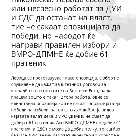
или несвесно работат за ДУИ
и СДС да останат на власт,
тие не сакаат опозицијата да
победи, но народот ќе
направи правилен избори и
ВМРО-ДПМНЕ ќе добие 61
пратеник
Левица се претставуваат како опозиција, а збор не
слушнавме да кажат за штетниот договор за
изградба на автопатите со Бехтел и Енка, па да
прашам зошто е така? Втора работа, овие се
единствена опозиција кои не сакаат опозицијата да
победи на избори, затоа што ако добро ја видов
изјавата велат дека ВМРО-ДПМНЕ не смеат да
добијат 61 пратеник. Ако ВМРО-ДПМНЕ не добие 61
пратеник, а СДС не може да добие толку, тогаш ќар
ќе биде ДУИ, значи работат директно во корист на