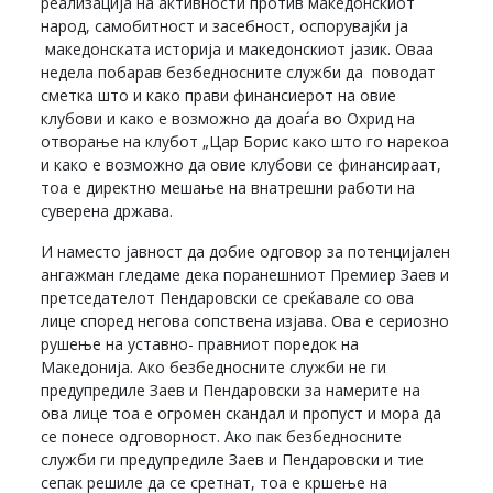
реализација на активности против македонскиот
народ, самобитност и засебност, оспорувајќи ја
македонската историја и македонскиот јазик. Оваа
недела побарав безбедносните служби да поводат
сметка што и како прави финансиерот на овие
клубови и како е возможно да доаѓа во Охрид на
отворање на клубот „Цар Борис како што го нарекоа
и како е возможно да овие клубови се финансираат,
тоа е директно мешање на внатрешни работи на
суверена држава.
И наместо јавност да добие одговор за потенцијален
ангажман гледаме дека поранешниот Премиер Заев и
претседателот Пендаровски се среќавале со ова
лице според негова сопствена изјава. Ова е сериозно
рушење на уставно- правниот поредок на
Македонија. Ако безбедносните служби не ги
предупредиле Заев и Пендаровски за намерите на
ова лице тоа е огромен скандал и пропуст и мора да
се понесе одговорност. Ако пак безбедносните
служби ги предупредиле Заев и Пендаровски и тие
сепак решиле да се сретнат, тоа е кршење на