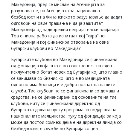
Македонија, пред се мислам на Агенцијата за
разузнавање, на Агенцијата за национална
безбедност и на Финансиското разузнавање да дадат
одговори на овие прашања и да ја заштитат
Македонија од надворешни непријателски влијанија.
Тоа е нивна работа да испитаат кој “хара” по
Македонија и кој финансира отворање на овие
бугарски клубови во Македонија?
Бугарските клубови во Македонија се финансирани
од фондација која што е во сопственост на еден
исклучително богат човек од Бугарија кој што главно
се занимава со бизнис кој што е во медицината
односно има болници и е добро познат на нашите
служби. Тие клубови не се финансирани со домашни
средства, не се финансирани од основачите на тие
клубови, ниту се финансирани директно од
бугарската држава преку програма за поддршка на
националните малцинства, туку од фондација за која
може да постои сомнеж дека е на директна линија со
безбедносните служби во Бугарија со цел