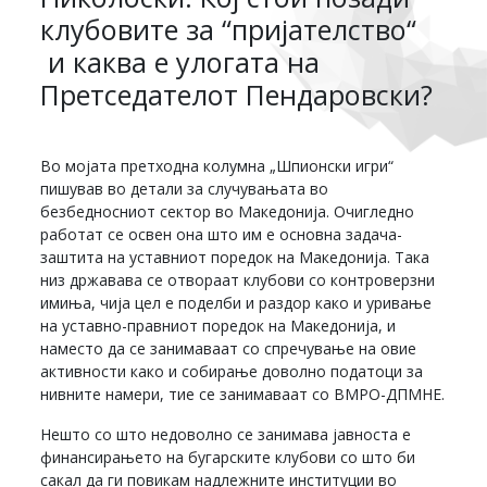
клубовите за “пријателство“
и каква е улогата на
Претседателот Пендаровски?
Во мојата претходна колумна „Шпионски игри“
пишував во детали за случувањата во
безбедносниот сектор во Македонија. Очигледно
работат се освен она што им е основна задача-
заштита на уставниот поредок на Македонија. Така
низ државава се отвораат клубови со контроверзни
имиња, чија цел е поделби и раздор како и уривање
на уставно-правниот поредок на Македонија, и
наместо да се занимаваат со спречување на овие
активности како и собирање доволно податоци за
нивните намери, тие се занимаваат со ВМРО-ДПМНЕ.
Нешто со што недоволно се занимава јавноста е
финансирањето на бугарските клубови со што би
сакал да ги повикам надлежните институции во