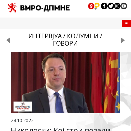
Me
ИНТЕРВЈУА / КОЛУМНИ /
ГОВОРИ
24.10.2022
Николоски: Кој стои позади