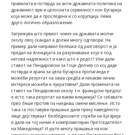
правилата и потврда за анти-државната политика на
државниот врв и целосната сервилност кон Бугарија
која може да е проследена и со корупција. Нема
друго логично образложение.
Загрижува што првиот човек на државата молчи
околу овој скандал а должи многу одговори. На
пример дали направил белешка од разговорот и ја
предал на Агенцијата за разузнавање која е под
негова надлежност и како што е редот? Или дали
ставот на Пендаровски за Гоце Делчев со кој даде
потврда и храна за цела бугарска пропаганда е
можеби резултат на оваа средба и некакви лични
интереси можеби и лукративни? Дали промената на
ставот на Пендаровски околу т.н. француски предлог
е исто така резултат на вакви влијанија? Се сеќавате
прво беше против па наеднаш смени мислење. Исто
така се поставува прашање дали преку наведеното
лице дејствуваат безбедносните служби на Бугарија
и дали на тој начин е компромитиран Претседателот
на Македонија? И уште многу прашања на кои
јавноста очекува одговор, а од кои Пендаровски бега