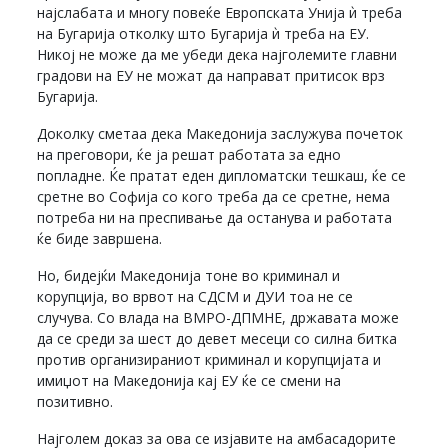
најслабата и многу повеќе Европската Унија ѝ треба
на Бугарија отколку што Бугарија ѝ треба на ЕУ.
Никој не може да ме убеди дека најголемите главни
градови на ЕУ не можат да направат притисок врз
Бугарија.
Доколку сметаа дека Македонија заслужува почеток
на преговори, ќе ја решат работата за едно
попладне. Ќе пратат еден дипломатски тешкаш, ќе се
сретне во Софија со кого треба да се сретне, нема
потреба ни на преспивање да останува и работата
ќе биде завршена.
Но, бидејќи Македонија тоне во криминал и
корупција, во врвот на СДСМ и ДУИ тоа не се
случува. Со влада на ВМРО-ДПМНЕ, државата може
да се среди за шест до девет месеци со силна битка
против организираниот криминал и корупцијата и
имиџот на Македонија кај ЕУ ќе се смени на
позитивно.
Најголем доказ за ова се изјавите на амбасадорите