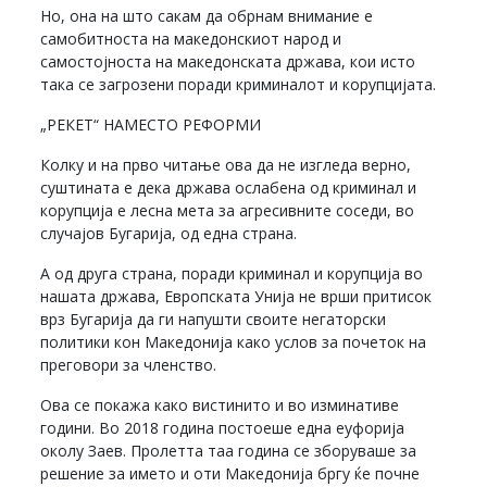
Но, она на што сакам да обрнам внимание е
самобитноста на македонскиот народ и
самостојноста на македонската држава, кои исто
така се загрозени поради криминалот и корупцијата.
„РЕКЕТ“ НАМЕСТО РЕФОРМИ
Колку и на прво читање ова да не изгледа верно,
суштината е дека држава ослабена од криминал и
корупција е лесна мета за агресивните соседи, во
случајов Бугарија, од една страна.
А од друга страна, поради криминал и корупција во
нашата држава, Европската Унија не врши притисок
врз Бугарија да ги напушти своите негаторски
политики кон Македонија како услов за почеток на
преговори за членство.
Ова се покажа како вистинито и во изминативе
години. Во 2018 година постоеше една еуфорија
околу Заев. Пролетта таа година се зборуваше за
решение за името и оти Македонија бргу ќе почне