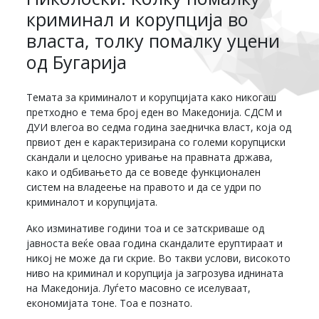
криминал и корупција во
власта, толку помалку уцени
од Бугарија
Темата за криминалот и корупцијата како никогаш
претходно е тема број еден во Македонија. СДСМ и
ДУИ влегоа во седма година заедничка власт, која од
првиот ден е карактеризирана со големи корупциски
скандали и целосно уривање на правната држава,
како и одбивањето да се воведе функционален
систем на владеење на правото и да се удри по
криминалот и корупцијата.
Ако изминативе години тоа и се затскриваше од
јавноста веќе оваа година скандалите еруптираат и
никој не може да ги скрие. Во такви услови, високото
ниво на криминал и корупција ја загрозува иднината
на Македонија. Луѓето масовно се иселуваат,
економијата тоне. Тоа е познато.