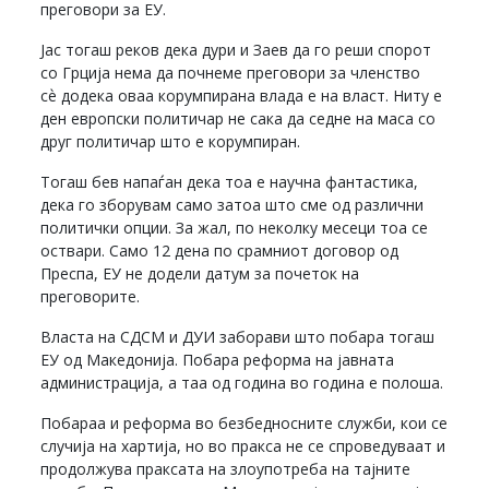
преговори за ЕУ.
Јас тогаш реков дека дури и Заев да го реши спорот
со Грција нема да почнеме преговори за членство
сѐ додека оваа корумпирана влада е на власт. Ниту е
ден европски политичар не сака да седне на маса со
друг политичар што е корумпиран.
Тогаш бев напаѓан дека тоа е научна фантастика,
дека го зборувам само затоа што сме од различни
политички опции. За жал, по неколку месеци тоа се
оствари. Само 12 дена по срамниот договор од
Преспа, ЕУ не додели датум за почеток на
преговорите.
Власта на СДСМ и ДУИ заборави што побара тогаш
ЕУ од Македонија. Побара реформа на јавната
администрација, а таа од година во година е полоша.
Побараа и реформа во безбедносните служби, кои се
случија на хартија, но во пракса не се спроведуваат и
продолжува праксата на злоупотреба на тајните