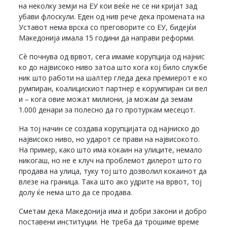
на неколку земји на ЕУ кои веќе не се ни кријат зад
убави флоскули. Еден од нив рече дека промената на
Уставот нема врска со преговорите со ЕУ, бидејќи
Македонија имала 15 години да направи реформи.
Сѐ почнува од врвот, сега имаме корупција од најнис
ко до највисоко ниво затоа што кога кој било службе
ник што работи на шалтер гледа дека премиерот е ко
румпиран, коалицискиот партнер е корумпиран си вел
и – кога овие можат милиони, ја можам да земам
1.000 денари за полесно да го протуркам месецот.
На тој начин се создава корупцијата од најниско до
највисоко ниво, но ударот се прави на највисокото.
На пример, како што има кокаин на улиците, немало
никогаш, но не е клуч на проблемот дилерот што го
продава на улица, туку тој што дозволил кокаинот да
влезе на граница. Така што ако удрите на врвот, тој
долу ќе нема што да се продава.
Сметам дека Македонија има и добри закони и добро
поставени институции. Не треба да трошиме време