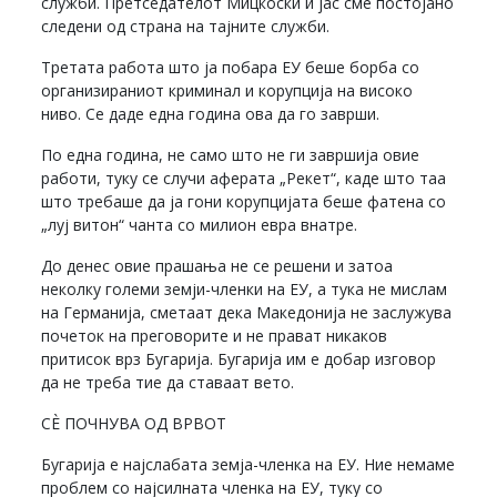
служби. Претседателот Мицкоски и јас сме постојано
следени од страна на тајните служби.
Третата работа што ја побара ЕУ беше борба со
организираниот криминал и корупција на високо
ниво. Се даде една година ова да го заврши.
По една година, не само што не ги завршија овие
работи, туку се случи аферата „Рекет“, каде што таа
што требаше да ја гони корупцијата беше фатена со
„луј витон“ чанта со милион евра внатре.
До денес овие прашања не се решени и затоа
неколку големи земји-членки на ЕУ, а тука не мислам
на Германија, сметаат дека Македонија не заслужува
почеток на преговорите и не прават никаков
притисок врз Бугарија. Бугарија им е добар изговор
да не треба тие да ставаат вето.
СЀ ПОЧНУВА ОД ВРВОТ
Бугарија е најслабата земја-членка на ЕУ. Ние немаме
проблем со најсилната членка на ЕУ, туку со