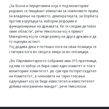
„За Босна и Херцеговина која е под мониторинг
редовно се пишуваат извештаи за човековите права,
за владеење на правото, демократијата, за борбата
против корупцијата, изборни реформи и
функционирање на државата. Ќе ги следам детално
овие области“, рече Николоски кој е првиот
Македонец кој ќе следи развој на друга држава и да
го оценува истиот.
Тој додава дека е потешко кога на оваа позиција се
стигнува кога во својата земја си во опозиција.
„Во Парламентарното собрание има 315 пратеници,
од нив со избор се бира само еден комитет и тоа е
мониторинг комитетот. Јас сум прв потпретседател
на Комитетот, а членовите на тајно гласање
одлучуваат кој ќе биде известител и известителот
добива неограничен мандат“, рече Николоски.