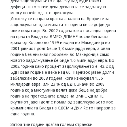
дека задолжувањето е далеку над буџетскиот
дефицит што значи дека државата се задолжува
многу повеќе од што прикажува.
Доколку се направи кратка анализа на бројките за
задолжување од изминатите години ќе се дојде до
овие податоци- Во 2002 година како последна година
на првата Влада на ВМРО-ДПМНЕ после бегалска
криза од Косово во 1999 и војна во Македонија во
2001 јавниот долг беше 1,8 милијарди евра, а оваа
година без никакви проблеми во Македонија само
новото задолжување ќе биде 1,6 милијарди евра. Во
2002 година како процент задолжувањето е 43,2 од
БДП оваа година е веќе над 60. Најнизок јавен долг е
забележан во 2008 година, кога изнесувал 1,56
милијарди евра, или 23 % од БДП. Значи во 2008
година која многумина велат дека беше најдобра
година на претходната Влада на ВМРО-ДПМНЕ
вкупниот јавен долг е помал од задолжувањето кое
криминалната Влада на СДСМ и ДУИ ќе го направи за
една година.
Затоа тие години доаѓаа големи странски