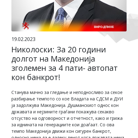
19.02.2023
Николоски: За 20 години
долгот на Македонија
зголемен за 4 пати- автопат
кон банкрот!
Станува мачно за гледање и неподносливо за секое
разбирање темпото со кое Владата на СДСМ и ДУИ
ја задолжува Македонија. Душманскиот однос кон
државата и нејзините граѓани покажува секакво
отсуство на одговорност и отчетност, како и грижа
за иднината на генерациите кои доаѓаат. Со ова
темпо Македонија движи кон сигурен банкрот,
односно нема да е далеку денот кога државата нема