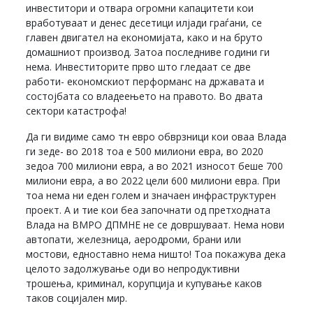
инвеститори и отвара огромни капацитети кои
вработуваат и денес десетици илјади граѓани, се
главен двигател на економијата, како и на бруто
домашниот производ. Затоа последниве години ги
нема. Инвеститорите прво што гледаат се две
работи- економскиот перформанс на државата и
состојбата со владеењето на правото. Во двата
сектори катастрофа!
Да ги видиме само тн евро обврзници кои оваа Влада
ги зеде- во 2018 тоа е 500 милиони евра, во 2020
зедоа 700 милиони евра, а во 2021 износот беше 700
милиони евра, а во 2022 цели 600 милиони евра. При
тоа нема ни еден голем и значаен инфраструктурен
проект. А и тие кои беа започнати од претходната
Влада на ВМРО ДПМНЕ не се довршуваат. Нема нови
автопати, железница, аеродроми, брани или
мостови, едноставно нема ништо! Тоа покажува дека
целото задолжување оди во непродуктивни
трошења, криминал, корупција и купување каков
таков социјален мир.