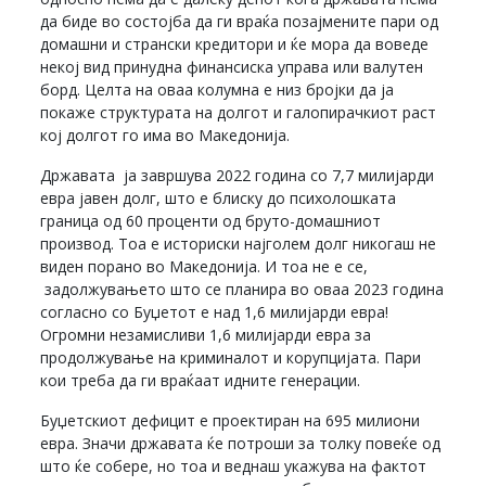
да биде во состојба да ги враќа позајмените пари од
домашни и странски кредитори и ќе мора да воведе
некој вид принудна финансиска управа или валутен
борд. Целта на оваа колумна е низ бројки да ја
покаже структурата на долгот и галопирачкиот раст
кој долгот го има во Македонија.
Државата ја завршува 2022 година со 7,7 милијарди
евра јавен долг, што е блиску до психолошката
граница од 60 проценти од бруто-домашниот
производ. Тоа е историски најголем долг никогаш не
виден порано во Македонија. И тоа не е се,
задолжувањето што се планира во оваа 2023 година
согласно со Буџетот е над 1,6 милијарди евра!
Огромни незамисливи 1,6 милијарди евра за
продолжување на криминалот и корупцијата. Пари
кои треба да ги враќаат идните генерации.
Буџетскиот дефицит е проектиран на 695 милиони
евра. Значи државата ќе потроши за толку повеќе од
што ќе собере, но тоа и веднаш укажува на фактот