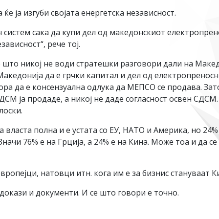
ќе ја изгуби својата енергетска независност.
 систем сака да купи дел од македонскиот електропрен
зависност“, рече тој.
е што никој не води стратешки разговори дали на Маке
кедонија да е грчки капитал и дел од електропреноснио
ора да е консензуална одлука да МЕПСО се продава. Зат
ДСМ ја продаде, а никој не даде согласност освен СДСМ
лоски.
 власта полна и е устата со ЕУ, НАТО и Америка, но 24
начи 76% е на Грција, а 24% е на Кина. Може тоа и да с
опејци, натовци итн. кога им е за бизнис стануваат Кин
докази и документи. И се што говори е точно.