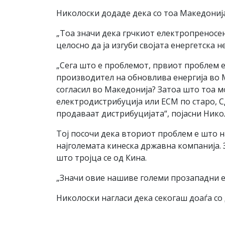
Николоски додаде дека со тоа Македонија 
„Тоа значи дека грчкиот електропреносен
целосно да ја изгуби својата енергетска не
„Сега што е проблемот, првиот проблем 
производител на обновлива енергија во Ма
согласил во Македонија? Затоа што тоа м
електродистрибуција или ЕСМ по старо, С
продаваат дистрибуцијата“, појасни Нико
Тој посочи дека вториот проблем е што на
најголемата кинеска државна компанија. З
што тројца се од Кина.
„Значи овие нашиве големи прозападни евр
Николоски нагласи дека секогаш доаѓа со 