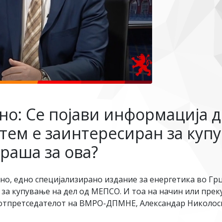
но: Се појави информација д
тем е заинтересиран за купу
раша за ова?
о, едно специјализирано издание за енергетика во Грц
за купување на дел од МЕПСО. И тоа на начин или прек
потпретседателот на ВМРО-ДПМНЕ, Александар Николоски