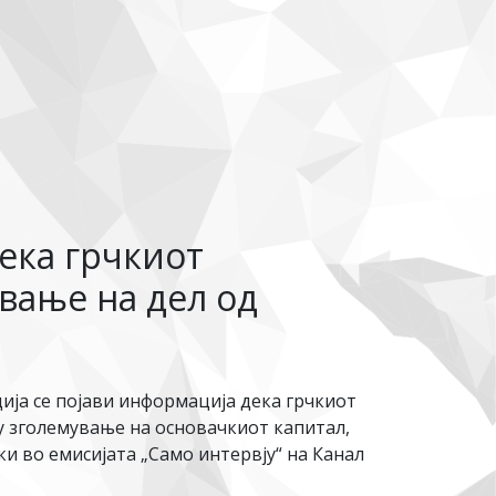
ека грчкиот
вање на дел од
ија се појави информација дека грчкиот
у зголемување на основачкиот капитал,
 во емисијата „Само интервју“ на Канал