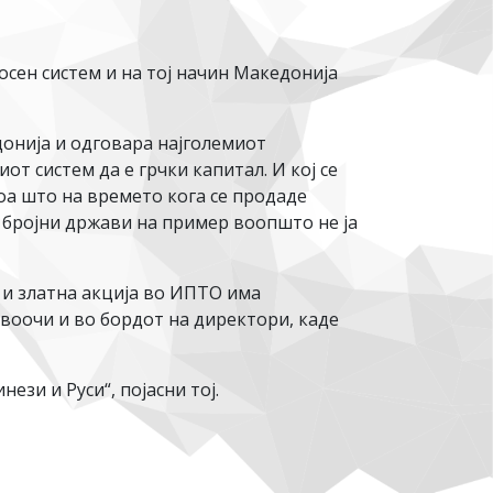
осен систем и на тој начин Македонија
донија и одговара најголемиот
т систем да е грчки капитал. И кој се
оа што на времето кога се продаде
. бројни држави на пример воопшто не ја
% и златна акција во ИПТО има
е воочи и во бордот на директори, каде
ези и Руси“, појасни тој.