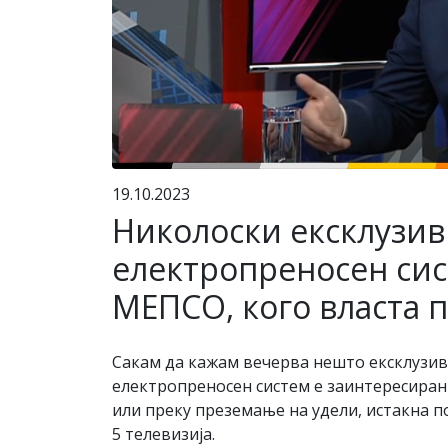
19.10.2023
Николоски ексклузив
електропреносен сис
МЕПСО, кого власта п
Сакам да кажам вечерва нешто ексклузивн
електропреносен систем е заинтересиран 
или преку преземање на удели, истакна 
5 телевизија.