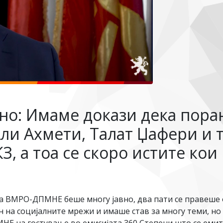
но: Имаме докази дека пор
и Ахмети, Талат Џафери и т
З, а тоа се скоро истите ко
 ВМРО-ДПМНЕ беше многу јавно, два пати се правеше о
на социјалните мрежи и имаше став за многу теми, но 