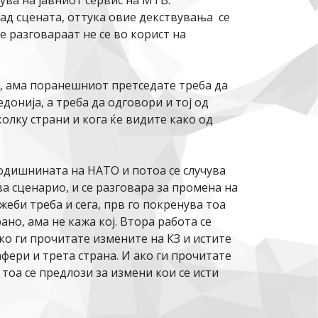
ва на јавниот сервис на МТВ.
зад сцената, оттука овие декствувања се
 разговараат не се во корист на
та, ама поранешниот претседате треба да
онија, а треба да одговори и тој од
олку страни и кога ќе видите како од
 годишнината на НАТО и потоа се случува
ва сценарио, и се разговара за промена на
жеби треба и сега, прв го покренува тоа
но, ама не кажа кој. Втора работа се
ко ги прочитате измените на КЗ и истите
ери и трета страна. И ако ги прочитате
тоа се предлози за измени кои се исти