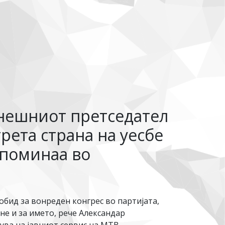
анешниот претседател
рета страна на уесбе
и поминаа во
бид за вонреден конгрес во партијата,
не и за името, рече Александар