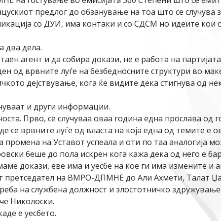
Е на гостување во емисијата 360 Степени што се емиту
цускиот предлог до обзанување на тоа што се случува 
кација со ДУИ, има контаки и со СДСМ но идеите кои се
а два дела.
 таен агент и да собира докази, не е работа на партија
ен од врвните луѓе на безбедносните структури во макед
чкото дејствување, кога ќе видите дека стигнува од нек
нуваат и други информации.
носта. Прво, се случуваа оваа година една прослава од
е се врвните луѓе од власта на која една од темите е о
за промена на Уставот успеала и оти по таа аналогија мо
ски беше до пола искрен кога кажа дека од него е бара
аме докази, еве има и уесбе на кое ги има измените и а
т претседател на ВМРО-ДПМНЕ до Али Ахмети, Талат Џаф
треба на службена должност и злостотничко здружување 
ече Николоски.
аде е уесбето.