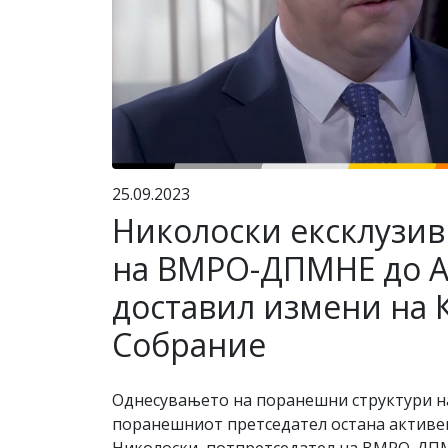
25.09.2023
Николоски ексклузив
на ВМРО-ДПМНЕ до Ал
доставил измени на К
Собрание
Однесувањето на поранешни структури на
поранешниот претседател остана активен 