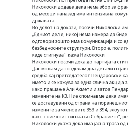
Николоски, потпретседател на ВМРО-ДПМН
Николоски додава дека нема збор за фран
од месеци наназад има интензивна комуни
државата.
Во делот на докази, посочи Николоски им
„Едниот дел е, никој нема намера да биде
одговори зошто има комуникација и со ед
безбедносните структури. Второ е, полити
каде стигнува“, кажа Николоски.
Николоски посочи дека до партијата стиг
„Јас можам да споделам два детали со јав
средба кај претседателот Пендаровски кад
името и се кажува за една слична акција 
како прашање Али Ахмети и затоа Пендаров
измените на КЗ. Ние спомнавме дека имам
се доставувани од страна на поранешнио
измените за членовите 353 и 394, злоупо
како оние кои стигнаа во Собранието“, р
Николоски укажа дека има јасна трага од к