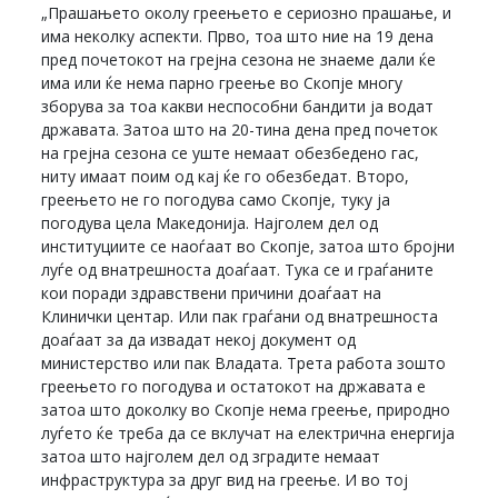
„Прашањето околу греењето е сериозно прашање, и
има неколку аспекти. Прво, тоа што ние на 19 дена
пред почетокот на грејна сезона не знаеме дали ќе
има или ќе нема парно греење во Скопје многу
зборува за тоа какви неспособни бандити ја водат
државата. Затоа што на 20-тина дена пред почеток
на грејна сезона се уште немаат обезбедено гас,
ниту имаат поим од кај ќе го обезбедат. Второ,
греењето не го погодува само Скопје, туку ја
погодува цела Македонија. Најголем дел од
институциите се наоѓаат во Скопје, затоа што бројни
луѓе од внатрешноста доаѓаат. Тука се и граѓаните
кои поради здравствени причини доаѓаат на
Клинички центар. Или пак граѓани од внатрешноста
доаѓаат за да извадат некој документ од
министерство или пак Владата. Трета работа зошто
греењето го погодува и остатокот на државата е
затоа што доколку во Скопје нема греење, природно
луѓето ќе треба да се вклучат на електрична енергија
затоа што најголем дел од зградите немаат
инфраструктура за друг вид на греење. И во тој