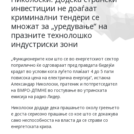
инвестиции не доаѓаат
криминални тендери се
множат за „уредување“ на
празните технолошко
индустриски зони
„Функционерите кои што се во енергетскиот сектор
поприлично ќе одговараат пред правдата бидејќи
крадат во услови кога луѓето плаќаат 4 до 5 пати
повисока цена на електрична енергија“, истакна
Александар Николоски, пратеник и потпретседател
на ВМРО-ДПМНЕ во гостување во утринската
емисија на радио Лидер.
Николоски додаде дека прашањето околу греењето
е доста сериозно прашање со кое што се докажува
само неспособноста на власта да се справи со
енергетската криза.