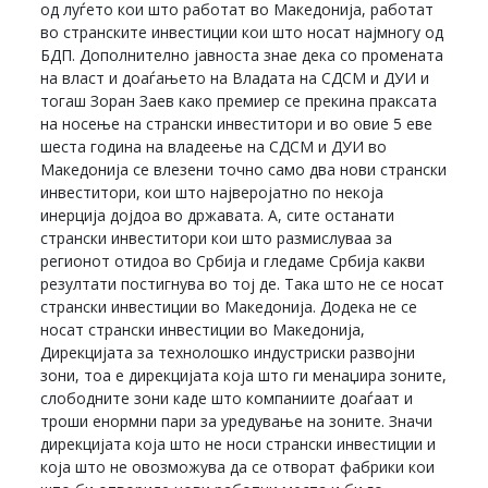
од луѓето кои што работат во Македонија, работат
во странските инвестиции кои што носат најмногу од
БДП. Дополнително јавноста знае дека со промената
на власт и доаѓањето на Владата на СДСМ и ДУИ и
тогаш Зоран Заев како премиер се прекина праксата
на носење на странски инвеститори и во овие 5 еве
шеста година на владеење на СДСМ и ДУИ во
Македонија се влезени точно само два нови странски
инвеститори, кои што најверојатно по некоја
инерција дојдоа во државата. А, сите останати
странски инвеститори кои што размислуваа за
регионот отидоа во Србија и гледаме Србија какви
резултати постигнува во тој де. Така што не се носат
странски инвестиции во Македонија. Додека не се
носат странски инвестиции во Македонија,
Дирекцијата за технолошко индустриски развојни
зони, тоа е дирекцијата која што ги менаџира зоните,
слободните зони каде што компаниите доаѓаат и
троши енормни пари за уредување на зоните. Значи
дирекцијата која што не носи странски инвестиции и
која што не овозможува да се отворат фабрики кои