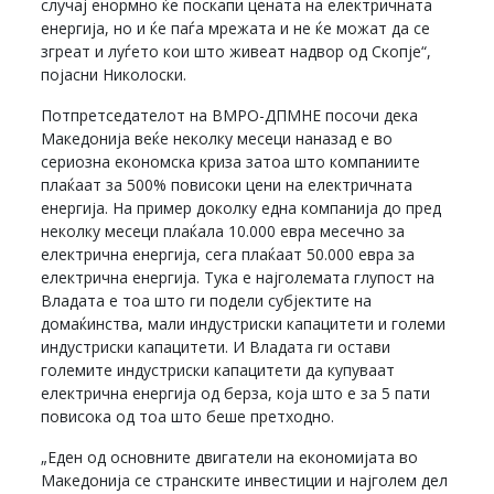
случај енормно ќе поскапи цената на електричната
енергија, но и ќе паѓа мрежата и не ќе можат да се
згреат и луѓето кои што живеат надвор од Скопје“,
појасни Николоски.
Потпретседателот на ВМРО-ДПМНЕ посочи дека
Македонија веќе неколку месеци наназад е во
сериозна економска криза затоа што компаниите
плаќаат за 500% повисоки цени на електричната
енергија. На пример доколку една компанија до пред
неколку месеци плаќала 10.000 евра месечно за
електрична енергија, сега плаќаат 50.000 евра за
електрична енергија. Тука е најголемата глупост на
Владата е тоа што ги подели субјектите на
домаќинства, мали индустриски капацитети и големи
индустриски капацитети. И Владата ги остави
големите индустриски капацитети да купуваат
електрична енергија од берза, која што е за 5 пати
повисока од тоа што беше претходно.
„Еден од основните двигатели на економијата во
Македонија се странските инвестиции и најголем дел