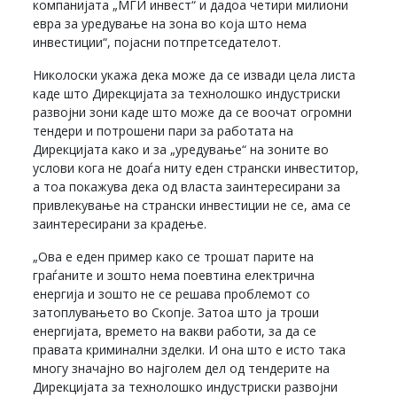
компанијата „МГИ инвест“ и дадоа четири милиони
евра за уредување на зона во која што нема
инвестиции“, појасни потпретседателот.
Николоски укажа дека може да се извади цела листа
каде што Дирекцијата за технолошко индустриски
развојни зони каде што може да се воочат огромни
тендери и потрошени пари за работата на
Дирекцијата како и за „уредување“ на зоните во
услови кога не доаѓа ниту еден странски инвеститор,
а тоа покажува дека од власта заинтересирани за
привлекување на странски инвестиции не се, ама се
заинтересирани за крадење.
„Ова е еден пример како се трошат парите на
граѓаните и зошто нема поевтина електрична
енергија и зошто не се решава проблемот со
затоплувањето во Скопје. Затоа што ја троши
енергијата, времето на вакви работи, за да се
правата криминални зделки. И она што е исто така
многу значајно во најголем дел од тендерите на
Дирекцијата за технолошко индустриски развојни