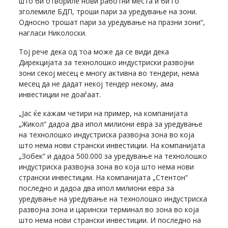
што би отвориле нови работни места и би го
зголемиле БДП, троши пари за уредување на зони.
Односно трошат пари за уредување на празни зони“,
нагласи Николоски.
Тој рече дека од тоа може да се види дека
Дирекцијата за технолошко индустриски развојни
зони секој месец е многу активна во тендери, нема
месец да не дадат некој тендер некому, ама
инвестиции не доаѓаат.
„Јас ќе кажам четири на пример, на компанијата
„Жикол“ дадоа два ипол милиони евра за уредување
на технолошко индустриска развојна зона во која
што нема нови странски инвестиции. На компанијата
„Зобек“ и дадоа 500.000 за уредување на технолошко
индустриска развојна зона во која што нема нови
странски инвестиции. На компанијата „Стентон“
последно и дадоа два ипол милиони евра за
уредување на уредување на технолошко индустриска
развојна зона и царински терминал во зона во која
што нема нови странски инвестиции. И последно на