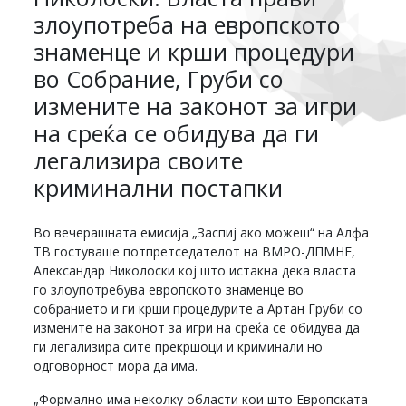
злоупотреба на европското
знаменце и крши процедури
во Собрание, Груби со
измените на законот за игри
на среќа се обидува да ги
легализира своите
криминални постапки
Во вечерашната емисија „Заспиј ако можеш“ на Алфа
ТВ гостуваше потпретседателот на ВМРО-ДПМНЕ,
Александар Николоски кој што истакна дека власта
го злоупотребува европското знаменце во
собранието и ги крши процедурите а Артан Груби со
измените на законот за игри на среќа се обидува да
ги легализира сите прекршоци и криминали но
одговорност мора да има.
„Формално има неколку области кои што Европската