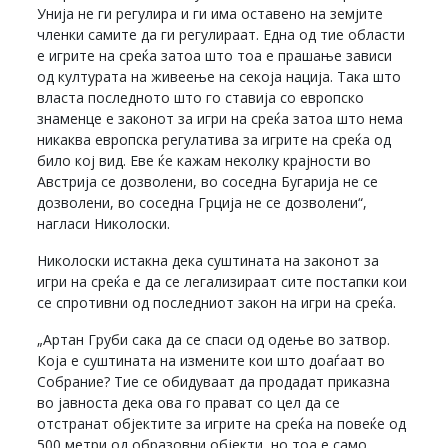
Унија не ги регулира и ги има оставено на земјите
членки самите да ги регулираат. Една од тие области
е игрите на среќа затоа што тоа е прашање зависи
од културата на живеење на секоја нација. Така што
власта последното што го ставија со европско
знаменце е законот за игри на среќа затоа што нема
никаква европска регулатива за игрите на среќа од
било кој вид. Еве ќе кажам неколку крајности во
Австрија се дозволени, во соседна Бугарија не се
дозволени, во соседна Грција не се дозволени“,
нагласи Николоски.
Николоски истакна дека суштината на законот за
игри на среќа е да се легализираат сите постапки кои
се спротивни од последниот закон на игри на среќа.
„Артан Груби сака да се спаси од одење во затвор.
Која е суштината на измените кои што доаѓаат во
Собрание? Тие се обидуваат да продадат приказна
во јавноста дека ова го прават со цел да се
отстранат објектите за игрите на среќа на повеќе од
500 метри од образовни објекти, но тоа е само