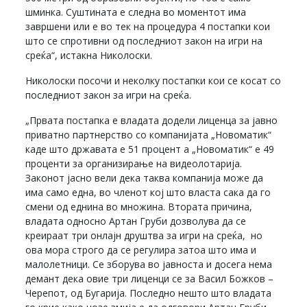
шминка. Суштината е следна во моментот има
завршени или е во тек на процедура 4 постапки кои
што се спротивни од последниот закон на игри на
среќа“, истакна Николоски.
Николоски посочи и неколку постапки кои се косат со
последниот закон за игри на среќа.
„Првата постапка е владата додели лиценца за јавно
приватно партнерство со компанијата „Новоматик“
каде што државата е 51 процент а „Новоматик“ е 49
проценти за организирање на видеолотарија.
Законот јасно вели дека таква компанија може да
има само една, во членот кој што власта сака да го
смени од еднина во множина. Втората причина,
владата односно Артан Груби дозволува да се
креираат три онлајн друштва за игри на среќа, но
ова мора строго да се регулира затоа што има и
малолетници. Се зборува во јавноста и досега нема
демант дека овие три лиценци се за Васил Божков –
Черепот, од Бугарија. Последно нешто што владата