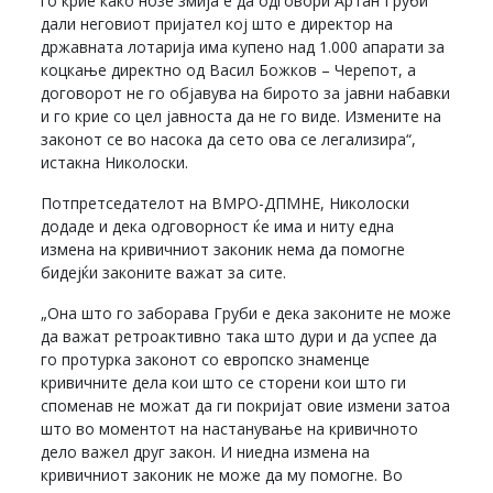
го крие како нозе змија е да одговори Артан Груби
дали неговиот пријател кој што е директор на
државната лотарија има купено над 1.000 апарати за
коцкање директно од Васил Божков – Черепот, а
договорот не го објавува на бирото за јавни набавки
и го крие со цел јавноста да не го виде. Измените на
законот се во насока да сето ова се легализира“,
истакна Николоски.
Потпретседателот на ВМРО-ДПМНЕ, Николоски
додаде и дека одговорност ќе има и ниту една
измена на кривичниот законик нема да помогне
бидејќи законите важат за сите.
„Она што го заборава Груби е дека законите не може
да важат ретроактивно така што дури и да успее да
го протурка законот со европско знаменце
кривичните дела кои што се сторени кои што ги
споменав не можат да ги покријат овие измени затоа
што во моментот на настанување на кривичното
дело важел друг закон. И ниедна измена на
кривичниот законик не може да му помогне. Во