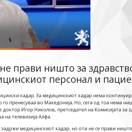
не прави ништо за здравство
ицинскиот персонал и паци
дицински кадар. За медицинскиот кадар нема континуир
 го пренесуваа во Македонија. Но, сега од тоа нема ни
че доктор Игор Николов, претседател на Комисијата за
а на телевизија Алфа.
 задржи медицинскиот кадар, но оти не се прави ништо