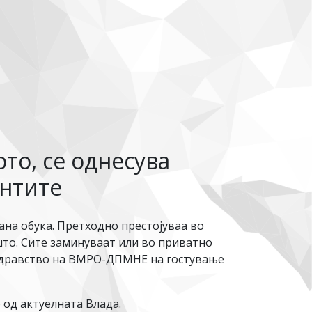
то, се однесува
ентите
ана обука. Претходно престојуваа во
што. Сите заминуваат или во приватно
 здравство на ВМРО-ДПМНЕ на гостување
 од актуелната Влада.