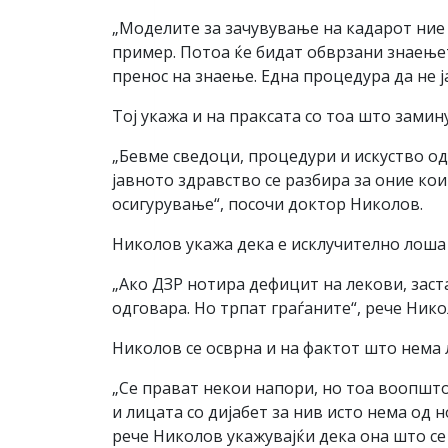
„Моделите за зачувување на кадарот ние 
пример. Потоа ќе бидат обврзани знаење
пренос на знаење. Една процедура да не ј
Тој укажа и на праксата со тоа што замин
„Бевме сведоци, процедури и искуство од
јавното здравство се разбира за оние кои
осигурување“, посочи доктор Николов.
Николов укажа дека е исклучително лоша 
„Ако ДЗР нотира дефицит на лекови, заст
одговара. Но трпат граѓаните“, рече Нико
Николов се осврна и на фактот што нема л
„Се прават некои напори, но тоа воопшто
и лицата со дијабет за нив исто нема од 
рече Николов укажувајќи дека она што се 