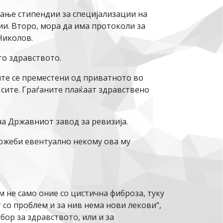
вање стипендии за специјализации на
и. Второ, мора да има протоколи за
Николов.
то здравството.
ите се преместени од приватното во
 сите. Граѓаните плаќаат здравствено
а Државниот завод за ревизија.
можеби евентуално некому ова му
 не само оние со цистична фиброза, туку
 со проблем и за нив нема нови лекови“,
бор за здравството, или и за