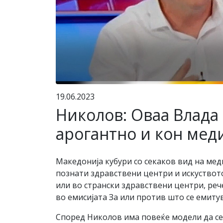
19.06.2023
Николов: Оваа Влада 
арогантно и кон мед
Македонија кубури со секаков вид на ме
познати здравствени центри и искуството
или во странски здравствени центри, ре
во емисијата За или против што се емитув
Според Николов има повеќе модели да се