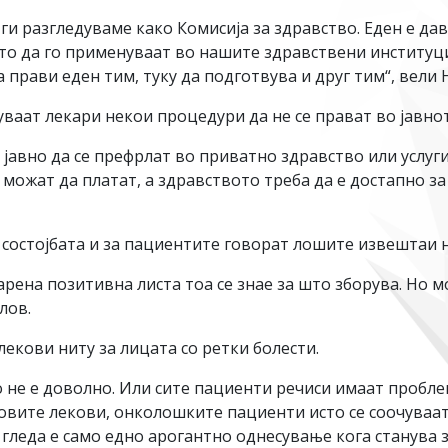
ги разгледуваме како Комисија за здравство. Еден е да
то да го применуваат во нашите здравствени институци
а прави еден тим, туку да подготвува и друг тим“, вели 
уваат лекари некои процедури да не се прават во јавно
 јавно да се префрлат во приватно здравство или услуг
 можат да платат, а здравството треба да е достапно за
состојбата и за пациентите говорат лошите извештаи н
арена позитивна листа тоа се знае за што зборува. Но 
лов.
екови ниту за лицата со ретки болести.
 не е доволно. Или сите пациенти речиси имаат проблем
новите лекови, онколошките пациенти исто се соочуваат
гледа е само едно арогантно однесување кога станува з