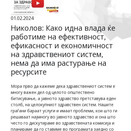
01.02.2024
Николов: Како идна влада ќе
работиме на ефективност,
ефикасност и економичност
на здравствениот систем,
нема да има растурање на
ресурсите
Мора прво да кажеме дека здравствениот систем е
многу важен дел од целото општествено
битисување, а јавното здравство претставува еден
столб, на целокупниот здравствен систем. Нашите
граѓани бараат услуги и имаат проблеми, кои што ги
решаваат најмногу во јавното здравство и она што
често го дискутираме во здравствената комисија и
планираме да го ставиме во програмата заедно со