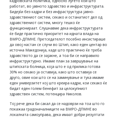
кадровската политика, односно луѓето кои што
работат, во јавното здравство и инфраструктурата.
Бидејќи без кадри и без инфраструктура јавно-
здравствениот систем, секако и останатиот дел од
здравствениот систем, многу тешко ќе
функционираат. Слушнавме дека инфраструктурата
ќе биде практично приоритет на идната влада на
ВМРО-ДПМНЕ. Претседателот посебно инсистираше
да овој настан се случи во Штип, како еден центар во
источна Македонија, каде што практично ќе треба
здравството да се зајакне, а тоа би се направило
инфраструктурно. Имаме план за завршување на
штипската болница, која што е од прилика готова
30% но секако ја оставија, како што оставија се
друго, овие кои што се на заминување и тука имаме
еден универзитет кој што креира кадри, кои секако ќе
бидат еден голем бенефит за целокупниот
здравствен систем, потенцира Николов.
Тој рече дека би сакал да се надоврзи на тоа што го
покажаа градоначалниците на ВМРО-ДПМНЕ во
локалната самоуправа, дека имаат добри резултати