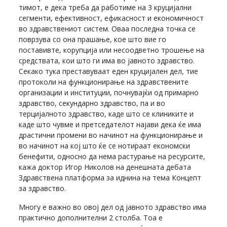
тимот, е дека треба да работиме на 3 круцијални
сегменти, ефективност, ефикасност и економичност
во здравствениот систем. Оваа последна точка се
поврзува со она прашање, кое што вие го
поставивте, корупција или несоодветно трошење на
средствата, кои што ги има во јавното здравство.
Секако тука преставуваат еден круцијален дел, тие
протоколи на функционирање на здравствените
организации и институции, почнувајќи од примарно
здравство, секундарно здравство, па и во
терцијалното здравство, каде што се клиниките и
каде што чувме и претседателот најави дека ќе има
драстични промени во начинот на функционирање и
во начинот на кој што ќе се нотираат економски
бенефити, односно да нема растурање на ресурсите,
кажа доктор Игор Николов на денешната дебата
Здравствена платформа за иднина на тема Концепт
за здравство.
Многу е важно во овој дел од јавното здравство има
практично дополнителни 2 столба. Тоа е