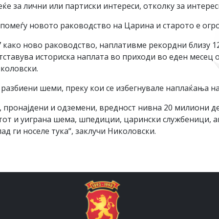
ќе за лични или партиски интереси, отколку за интерес
помеѓу новото раководство на Царина и старото е огро
.07 како ново раководство, наплативме рекордни близу 1
тставува историска наплата во приходи во еден месец
иколовски.
разбиени шеми, преку кои се избегнувале наплаќања на
, пронајдени и одземени, вредност нивна 20 милиони д
тот и уиграна шема, шпедиции, царински службеници, 
д ги носеле тука“, заклучи Николовски.