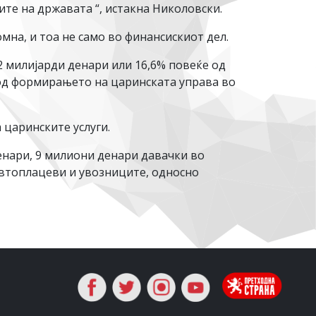
ите на државата “, истакна Николовски.
мна, и тоа не само во финансискиот дел.
2 милијарди денари или 16,6% повеќе од
 од формирањето на царинската управа во
 царинските услуги.
енари, 9 милиони денари давачки во
автоплацеви и увозниците, односно