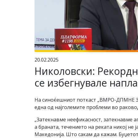
20.02.2025
Николовски: Рекордн
се избегнувале напл
На синоќешниот поткаст „ВМРО-ДПМНЕ Збо
една од најголемите проблеми во раково
„Затекнавме неефикасност, затекнавме ап
а браната, течението на реката никој не
Македонија. Што сакам да кажам. Буџетот