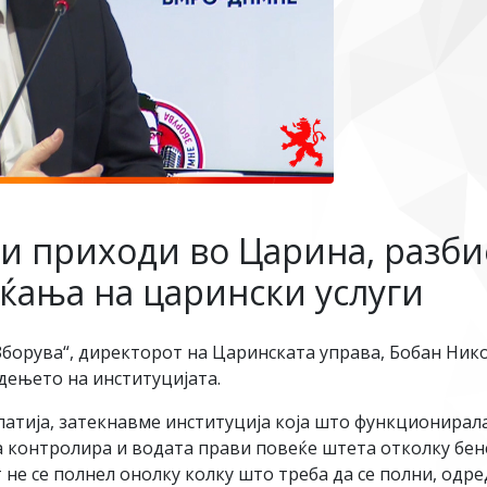
и приходи во Царина, разб
аќања на царински услуги
рува“, директорот на Царинската управа, Бобан Никол
дењето на институцијата.
атија, затекнавме институција која што функционирала п
 ја контролира и водата прави повеќе штета отколку бе
 не се полнел онолку колку што треба да се полни, одр