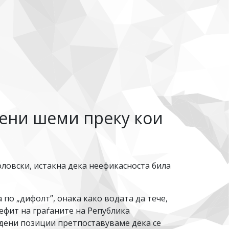
иени шеми преку кои
овски, истакна дека неефикасноста била
о „дифолт’’, онака како водата да тече,
нефит на граѓаните на Република
едени позиции претпоставуваме дека се