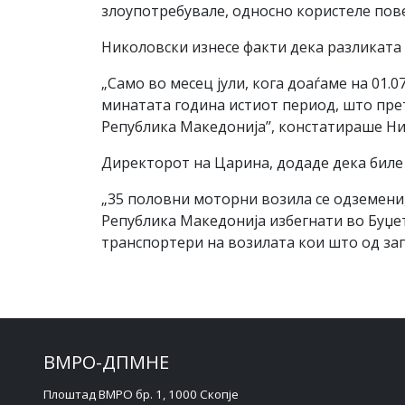
злоупотребувале, односно користеле пове
Николовски изнесе факти дека разликата 
„Само во месец јули, кога доаѓаме на 01
минатата година истиот период, што пре
Република Македонија’’, констатираше Н
Директорот на Царина, додаде дека биле 
„35 половни моторни возила се одземени
Република Македонија избегнати во Буџе
транспортери на возилата кои што од запа
ВМРО-ДПМНЕ
Плоштад ВМРО бр. 1, 1000 Скопје