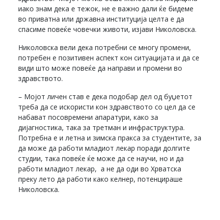
иако знам дека е тежок, не е важно дали ќе бидеме
во приватна или државна институција целта е да
спасиме повеќе човечки животи, изјави Николовска.
Николовска вели дека потребни се многу промени,
потребен е позитивен аспект кон ситуацијата и да се
види што може повеќе да направи и промени во
здравството.
– Мојот личен став е дека подобар дел од буџетот
треба да се искористи кон здравството со цел да се
набават посовремени апаратури, како за
дијагностика, така за третман и инфраструктура.
Потребна е и летна и зимска пракса за студентите, за
да може да работи младиот лекар поради долгите
студии, така повеќе ќе може да се научи, но и да
работи младиот лекар, а не да оди во Хрватска
преку лето да работи како келнер, потенцираше
Николовска.