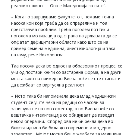
реалниот живот – Ова е Македонија за сите“.
– Кога го завршуваме факултетот, немаме точна
насока кон која треба да се определиме и тоа
претставува проблем. Треба поголем поттик и
поголема мотивација од страна на државата да се
опфатат дефицитарни области како што се на
пример семејна медицина, анестезиологија и така
натаму, рече Николовска.
Таа посочи дека во однос на образовниот процес, се
учи од постари книги со застарена форма, а на други
места како на пример во Виена веќе се сте стигнати
да вежбаат со виртуелна реалност
– Исто така би напоменала дека млад медицински
студент се уште чека на редици со часови за
запишување на нов семестар, а во Виена веќе со
вештачка интелигенција се обидуваат да изведат
некои операции. Според ова не би рекла дека во
блиска иднина би била до современо и модерно
здравство. Мојот мотив беше желбата за медицина