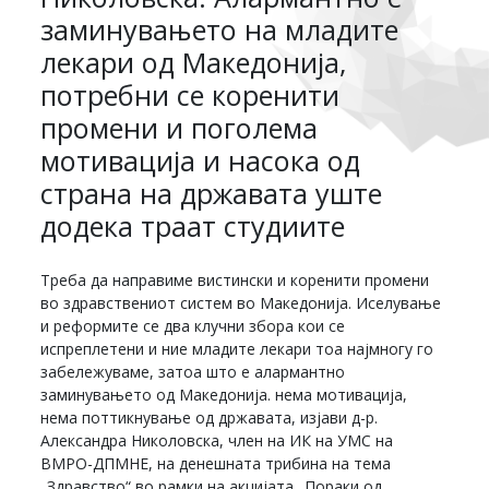
заминувањето на младите
лекари од Македонија,
потребни се коренити
промени и поголема
мотивација и насока од
страна на државата уште
додека траат студиите
Треба да направиме вистински и коренити промени
во здравствениот систем во Македонија. Иселување
и реформите се два клучни збора кои се
испреплетени и ние младите лекари тоа најмногу го
забележуваме, затоа што е алармантно
заминувањето од Македонија. нема мотивација,
нема поттикнување од државата, изјави д-р.
Александра Николовска, член на ИК на УМС на
ВМРО-ДПМНЕ, на денешната трибина на тема
„Здравство“ во рамки на акцијата „Пораки од