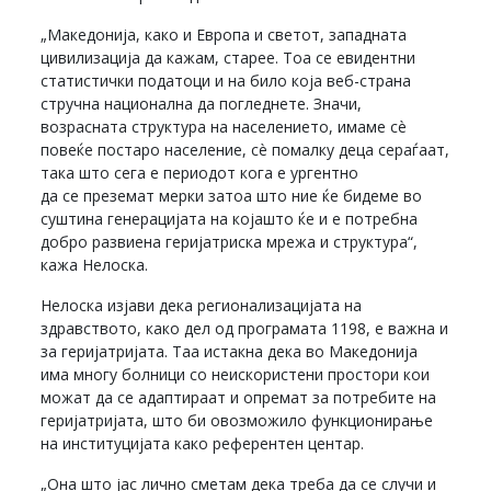
„Македонија, како и Европа и светот, западната
цивилизација да кажам, старее. Тоа се евидентни
статистички податоци и на било која веб-страна
стручна национална да погледнете. Значи,
возрасната структура на населението, имаме сè
повеќе постаро население, сè помалку деца сераѓаат,
така што сега е периодот кога е ургентно
да се преземат мерки затоа што ние ќе бидеме во
суштина генерацијата на којашто ќе и е потребна
добро развиена геријатриска мрежа и структура“,
кажа Нелоска.
Нелоска изјави дека регионализацијата на
здравството, како дел од програмата 1198, е важна и
за геријатријата. Таа истакна дека во Македонија
има многу болници со неискористени простори кои
можат да се адаптираат и опремат за потребите на
геријатријата, што би овозможило функционирање
на институцијата како референтен центар.
„Она што јас лично сметам дека треба да се случи и