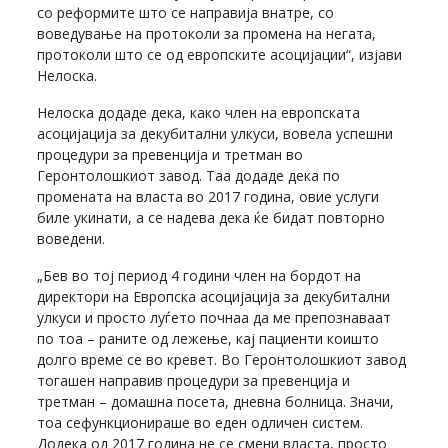
со реформите што се направија внатре, со
воведување на протоколи за промена на негата,
протоколи што се од европските асоцијации“, изјави
Нелоска.
Нелоска додаде дека, како член на европската
асоцијација за декубитални улкуси, вовела успешни
процедури за превенција и третман во
Геронтолошкиот завод. Таа додаде дека по
промената на власта во 2017 година, овие услуги
биле укинати, а се надева дека ќе бидат повторно
воведени.
„Бев во тој период 4 години член на бордот на
директори на Европска асоцијација за декубитални
улкуси и просто луѓето почнаа да ме препознаваат
по тоа – раните од лежење, кај пациенти коишто
долго време се во кревет. Во Геронтолошкиот завод
тогашен направив процедури за превенција и
третман – домашна посета, дневна болница. Значи,
тоа сефункционираше во еден одличен систем.
Додека од 2017 година не се смени власта, просто