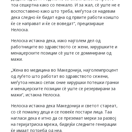
тоа сешкртна како со пенкало. И за жал, сè уште не е
воспоставено како што треба, меѓутоа се надевам
дека следно ќе бидат една од првите работи коишто
ќе се направат и ќе се воведат“, прецизираше
Нелоска.
Нелоска истакна дека, иако најголем дел од
работниците во здравството се жени, хируршките и
менаџерските позиции сè уште се доминирани од
мажи.
„Жена во медицина во Македонија, најголемпроцент
од луѓето што работат во здравството сежени,
меѓутоа некако сепак оние хируршки потешки гранки
и менаџерските позиции сè уште се резервирани за
мажи“, истакна Нелоска.
Нелоска истакна дека Македонија и светот стареат,
со сè помалку деца и се повеќе постари лица. Таа
нагласи дека е итно да се преземат мерки за развој
на геријатриска мрежа, бидејќи следните генерации
ќе имаат потреба од неа.