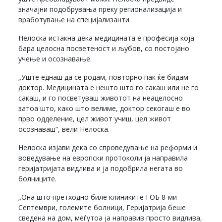
значајни подобрувања преку регионализација и
вработување на специјализанти.
Нелоска истакна дека медицината е професија која
бара целосна посветеност и љубов, со постојано
учење и осознавање.
„Уште еднаш да се родам, повторно пак ќе бидам
доктор. Медицината е нешто што го сакаш или не го
сакаш, и го посветуваш животот на неацелосно
затоа што, како што велиме, доктор секогаш е во
прво одделение, цел живот учиш, цел живот
осознаваш“, вели Нелоска.
Нелоска изјави дека со спроведување на реформи и
воведување на европски протоколи ја направила
геријатријата видлива и ја подобрила негата во
болниците.
„Она што претходно биле клиниките ГОБ 8-ми
Септември, големите болници, Геријатрија беше
сведена на дом, меѓутоа ја направив просто видлива,