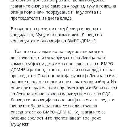
граѓаните визија не само за 4 години, туку 8 годишна
визија која значи поврзување и на улогата на
претседателот и идната влада.
Во однос на прозивките од Левица и нивната
кандидатка, Муцунски нагласи дека Левица во
континуитет е опозиција на ВМРО-ДПМНЕ.
– Тоа што го гледам во последниот период на
дејствувањето и од кандидатот на Левица но и
самиот субјект е дека имаат опседнатост со ВМРО-
ДПМНЕ и раководството, а сега и со кандидатот за
претседател. Тоа говори која функција Левица ја има
на овие парламентарни и претседателски избори. На
овие претседателски и парламентарни избори гласот
за Левица и овие скриени кандидати е глас за СДС.
Левица се опозиција на опозицијата кога ги гледате
нивните објави и настапи се гледа страшна
опседнатост со ВМРО-ДПМНЕ. Кај граѓаните се
развива зрелост и го препознаваат тоа, рече
Муцунски.