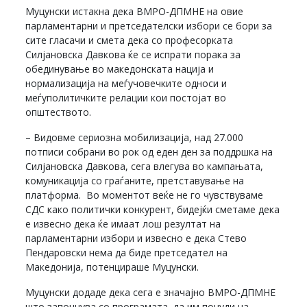
Муцунски истакна дека ВМРО-ДПМНЕ на овие
парламентарни и претседателски избори се бори за
сите гласачи и смета дека со професорката
Силјановска Давкова ќе се испрати порака за
обединување во македонската нација и
нормализација на меѓучовечките односи и
меѓуполитичките релации кои постојат во
општеството.
– Видовме сериозна мобилизација, над 27.000
потписи собрани во рок од еден ден за поддршка на
Силјановска Давкова, сега влегува во кампањата,
комуникација со граѓаните, претставување на
платформа. Во моментот веќе не го чувствуваме
СДС како политички конкурент, бидејќи сметаме дека
е извесно дека ќе имаат лош резултат на
парламентарни избори и извесно е дека Стево
Пендаровски нема да биде претседател на
Македонија, потенцираше Муцунски.
Муцунски додаде дека сега е значајно ВМРО-ДПМНЕ
што започнува со програмата, да им понуди на