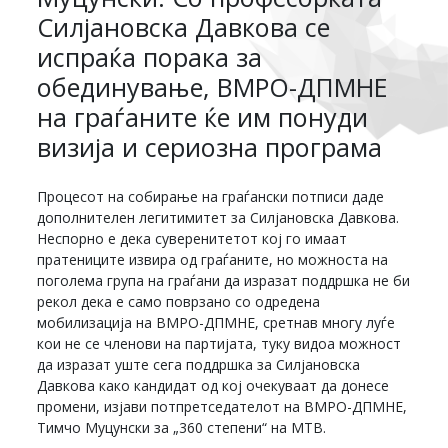
Силјановска Давкова се
испраќа порака за
обединување, ВМРО-ДПМНЕ
на граѓаните ќе им понуди
визија и сериозна програма
Процесот на собирање на граѓански потписи даде
дополнителен легитимитет за Силјановска Давкова.
Неспорно е дека суверенитетот кој го имаат
пратениците извира од граѓаните, но можноста на
поголема група на граѓани да изразат поддршка не би
рекол дека е само поврзано со одредена
мобилизација на ВМРО-ДПМНЕ, сретнав многу луѓе
кои не се членови на партијата, туку видоа можност
да изразат уште сега поддршка за Силјановска
Давкова како кандидат од кој очекуваат да донесе
промени, изјави потпретседателот на ВМРО-ДПМНЕ,
Тимчо Муцунски за „360 степени“ на МТВ.