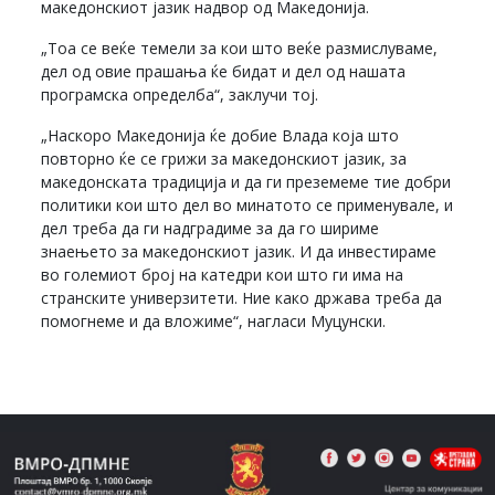
македонскиот јазик надвор од Македонија.
„Тоа се веќе темели за кои што веќе размислуваме,
дел од овие прашања ќе бидат и дел од нашата
програмска определба“, заклучи тој.
„Наскоро Македонија ќе добие Влада која што
повторно ќе се грижи за македонскиот јазик, за
македонската традиција и да ги преземеме тие добри
политики кои што дел во минатото се применувале, и
дел треба да ги надградиме за да го шириме
знаењето за македонскиот јазик. И да инвестираме
во големиот број на катедри кои што ги има на
странските универзитети. Ние како држава треба да
помогнеме и да вложиме“, нагласи Муцунски.