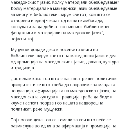
македонскиот јазик. Колку материјали обезбедуваме?
Колку материјали на македонски јазик обезбедуваме
за многуте библиотеки ширум светот, кои што се
отворени и едвај чекаат од нашите амбасади,
конзулати за да добијат во нивниот библиотичен
фонд книги и материјали на македонски јазик“,
појасни тој.
Муцунски додаде дека и носењето книги во
библиотеки ширум светот на македонски јазик е дел
од промоција на македонскиот јазик, држава, култура
и традиција.
„Јас велам како тоа што е наш внатрешен политички
приоритет и се што треба да направиме за младата
популација, афирмацијата на македонскиот јазик, на
македонската култура и традиција треба да биде и
клучен аспект поврзан со нашата надворешна
политика“, рече Муцунски.
Тој посочи дека тоа се темели за кои што веќе се
размислува во иднина за афирмација и промоција на