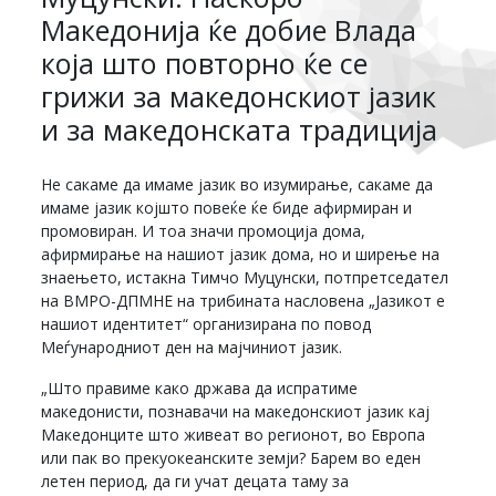
Македонија ќе добие Влада
која што повторно ќе се
грижи за македонскиот јазик
и за македонската традиција
Не сакаме да имаме јазик во изумирање, сакаме да
имаме јазик којшто повеќе ќе биде афирмиран и
промовиран. И тоа значи промоција дома,
афирмирање на нашиот јазик дома, но и ширење на
знаењето, истакна Тимчо Муцунски, потпретседател
на ВМРО-ДПМНЕ на трибината насловена „Јазикот е
нашиот идентитет“ организирана по повод
Меѓународниот ден на мајчиниот јазик.
„Што правиме како држава да испратиме
македонисти, познавачи на македонскиот јазик кај
Македонците што живеат во регионот, во Европа
или пак во прекуокеанските земји? Барем во еден
летен период, да ги учат децата таму за