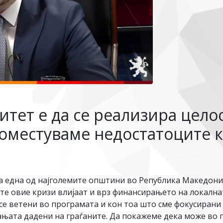
тет е да се реализира цело
оместуваме недостатоците к
а една од најголемите општини во Република Македониј
те овие кризи влијаат и врз финансирањето на локална
е ветени во програмата и кон тоа што сме фокусирани 
њата дадени на граѓаните. Да покажеме дека може во п