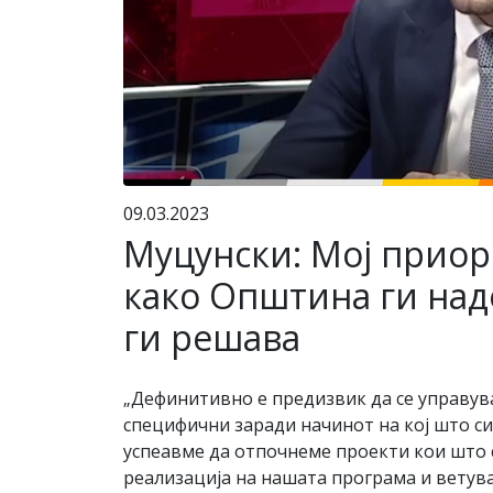
09.03.2023
Муцунски: Мој приори
како Општина ги над
ги решава
„Дефинитивно е предизвик да се управув
специфични заради начинот на кој што си
успеавме да отпочнеме проекти кои што с
реализација на нашата програма и ветува