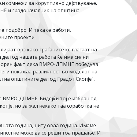
ви сомнежи за коруптивно дејствување.
МНЕ и градоначалник на општина
е подобро. И така се работи,
ените проекти.
ијаат врз како граѓаните ќе гласаат на
 дел од нашата работа ќе има силни
ноторен факт дека ВМРО-ДПМНЕ победува
олеги покажаа различност во моделот на
л на општините дел од Градот Скопје“,
на ВМРО-ДПМНЕ. Бидејќи тој е избран од
копје, но за жал некако таа соработка не
одната година, ниту оваа година. Имаме
 ипол не може да се реши тоа прашање. И