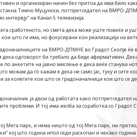
тивен и организиран начин без притоа да има било как
, истакна Тимчо Муцунски, потпретседател на ВМРО-ДП
 интервју“ на Канал 5 телевизија.
ега сработеното, но смета дека може уште повеќе и ушт
 кои што ги има, но фокусирани кон реализација на вет
радоначалниците на ВМРО-ДПМНЕ во Градот Скопје ќе вл
 дека одговорот би требало да биде афирмативен. Дека
ме по анкетите на јавно мислење е дека веќе станува 
то можам да го кажам е дека не само јас, туку и сите к
 за колегите кои што се градоначалници кои што се де
адоначалник ја двои од работата како потпретседател 
ите проблеми. И тој има желба за соработка со Градот С
ој Мега парк, и нема ништо од тој Мега парк, ни претх
ки“ кој што година ипол седи раскопан и некако година