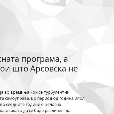
сната програма, а
ои што Арсовска не
а во времиња кои се турбулентни,
та самоуправа. Во период од година ипол
во следните години е целосна
олитиката да се биде различен, да