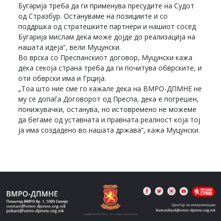
Бугарија треба да ги применува пресудите на Судот
од Стразбур. Остануваме на позициите и со
поддршка од стратешките партнери и нашиот сосед
Бугарија мислам дека може дојде до реализација на
нашата идеја“, вели Муцунски.
Во врска со Преспанскиот договор, Муцунски кажа
дека секоја страна треба да ги почитува обврските, и
оти обврски има и Грција.
„Тоа што ние сме го кажале дека на ВМРО-ДПМНЕ не
му се допаѓа Договорот од Преспа, дека е погрешен,
понижувачки, останува, но истовремено не можеме
да бегаме од уставната и правната реалност која тој
ја има создадено во нашата држава“, кажа Муцунски.