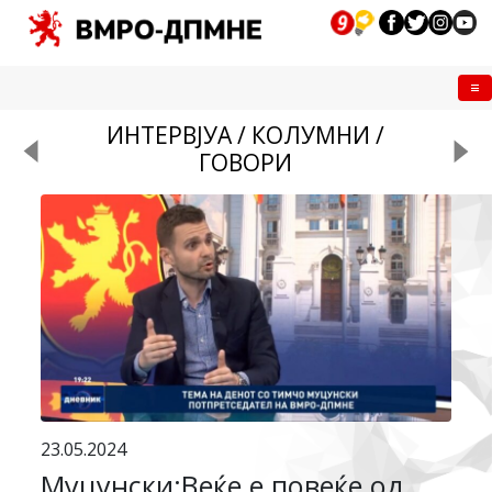
Me
ИНТЕРВЈУА / КОЛУМНИ /
ГОВОРИ
23.05.2024
Муцунски:Веќе е повеќе од