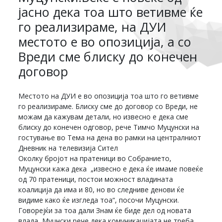
јасно дека тоа што ветивме ќе
го реализираме, на ДУИ
местото е во опозиција, а со
Вреди сме блиску до конечен
договор
Местото на ДУИ е во опозиција тоа што го ветивме
го реализираме. Блиску сме до договор со Вреди, не
можам да кажувам детали, но извесно е дека сме
блиску до конечен одговор, рече Тимчо Муцунски на
гостување во Тема на дена во рамки на централниот
Дневник на телевизија Сител
Околку бројот на пратеници во Собранието,
Муцунски кажа дека „извесно е дека ќе имаме повеќе
од 70 пратеници, постои можност владината
коалиција да има и 80, но во следниве денови ќе
видиме како ќе изгледа тоа“, посочи Муцунски.
Говорејќи за тоа дали Знам ќе биде дел од новата
влада, Муцнски рече дека комуникацијата не треба