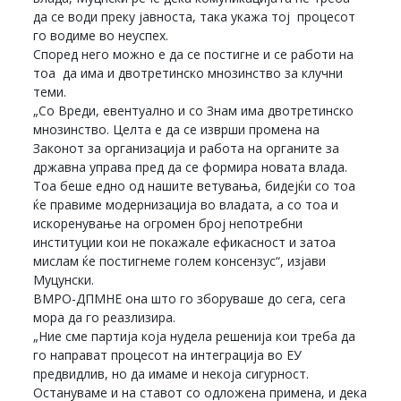
да се води преку јавноста, така укажа тој процесот
го водиме во неуспех.
Според него можно е да се постигне и се работи на
тоа да има и двотретинско мнозинство за клучни
теми.
„Со Вреди, евентуално и со Знам има двотретинско
мнозинство. Целта е да се изврши промена на
Законот за организација и работа на органите за
државна управа пред да се формира новата влада.
Тоа беше едно од нашите ветувања, бидејќи со тоа
ќе правиме модернизација во владата, а со тоа и
искоренување на огромен број непотребни
институции кои не покажале ефикасност и затоа
мислам ќе постигнеме голем консензус“, изјави
Муцунски.
ВМРО-ДПМНЕ она што го зборуваше до сега, сега
мора да го реазлизира.
„Ние сме партија која нудела решенија кои треба да
го направат процесот на интеграција во ЕУ
предвидлив, но да имаме и некоја сигурност.
Остануваме и на ставот со одложена примена, и дека