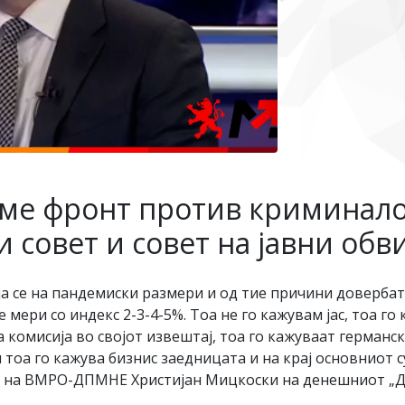
ме фронт против криминало
 совет и совет на јавни об
а се на пандемиски размери и од тие причини довербат
 мери со индекс 2-3-4-5%. Тоа не го кажувам јас, тоа го
а комисија во својот извештај, тоа го кажуваат герман
 тоа го кажува бизнис заедницата и на крај основниот 
т на ВМРО-ДПМНЕ Христијан Мицкоски на денешниот „Ду