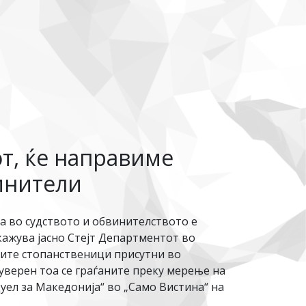
т, ќе направиме
винители
а во судството и обвинителството е
 кажува јасно Стејт Департментот во
ските стопанственици присутни во
суверен тоа се граѓаните преку мерење на
ел за Македонија“ во „Само Вистина“ на