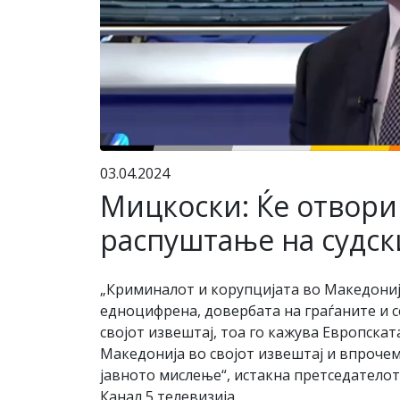
03.04.2024
Мицкоски: Ќе отвори
распуштање на судски
„Криминалот и корупцијата во Македониј
едноцифрена, довербата на граѓаните и се
својот извештај, тоа го кажува Европскат
Македонија во својот извештај и впрочем
јавното мислење“, истакна претседатело
Канал 5 телевизија.