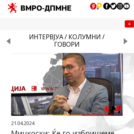
Me
ИНТЕРВЈУА / КОЛУМНИ /
ГОВОРИ
21.04.2024
Мицкоски: Ќе го избришеме