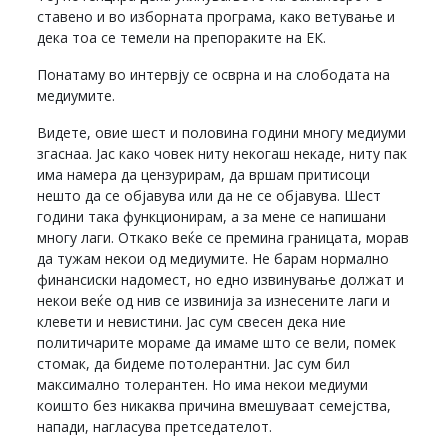
ставено и во изборната програма, како ветување и
дека тоа се темели на препораките на ЕК.
Понатаму во интервју се осврна и на слободата на
медиумите.
Видете, овие шест и половина години многу медиуми
згаснаа. Јас како човек ниту некогаш некаде, ниту пак
има намера да цензурирам, да вршам притисоци
нешто да се објавува или да не се објавува. Шест
години така функционирам, а за мене се напишани
многу лаги. Откако веќе се премина границата, морав
да тужам некои од медиумите. Не барам нормално
финансиски надомест, но едно извинување должат и
некои веќе од нив се извинија за изнесените лаги и
клевети и невистини. Јас сум свесен дека ние
политичарите мораме да имаме што се вели, помек
стомак, да бидеме потолерантни. Јас сум бил
максимално толерантен. Но има некои медиуми
коишто без никаква причина вмешуваат семејства,
напади, нагласува претседателот.