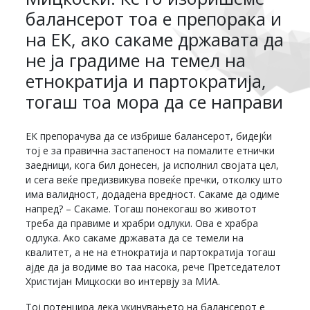
балансерот тоа е препорака и
на ЕК, ако сакаме државата да
не ја градиме на темел на
етнократија и партократија,
тогаш тоа мора да се направи
ЕК препорачува да се избрише балансерот, бидејќи
тој е за правична застапеност на помалите етнички
заедници, кога бил донесен, ја исполнил својата цел,
и сега веќе предизвикува повеќе пречки, отколку што
има валидност, додадена вредност. Сакаме да одиме
напред? – Сакаме. Тогаш понекогаш во животот
треба да правиме и храбри одлуки. Ова е храбра
одлука. Ако сакаме државата да се темели на
квалитет, а не на етнократија и партократија тогаш
ајде да ја водиме во таа насока, рече Претседателот
Христијан Мицкоски во интервју за МИА.
Тој потенцира дека укинувањето на балансерот е