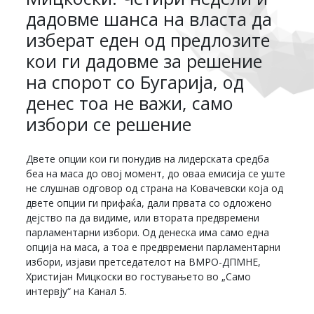
дадовме шанса на власта да
изберат еден од предлозите
кои ги дадовме за решение
на спорот со Бугарија, од
денес тоа не важи, само
избори се решение
Двете опции кои ги понудив на лидерската средба
беа на маса до овој момент, до оваа емисија се уште
не слушнав одговор од страна на Ковачевски која од
двете опции ги прифаќа, дали првата со одложено
дејство па да видиме, или втората предвремени
парламентарни избори. Од денеска има само една
опција на маса, а тоа е предвремени парламентарни
избори, изјави претседателот на ВМРО-ДПМНЕ,
Христијан Мицкоски во гостувањето во „Само
интервју“ на Канал 5.