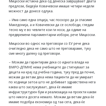
Мицкоски истакна дека од денеска завршуваат двата
предлози, бидејќи Ковачевски имаше четири недели
можност да донесе одлука.
– Има само една опција, час поскоро да ја спасиме
Македонија, а и Ковачевски да се ослободи, гледам
тесно му е во чевлите кои ги носи, да одиме на
предвремени парламентарни избори, рече Мицкоски.
Мицкоски во однос на преговори со ЕУ рече дека
очигледно дека не само што не преговараме, туку
сме многу далеку од преговори.
– Можам да гарантирам дека со идната влада на
ВМРО-ДПМНЕ нема учебниците да стигнуваат за
децата на крај од учебна година, туку пред да почне,
можам да ветам дека нема пациенти да ни умираат
по ходници затоа што не добиваат здравствена нега
каква што заслужуваат, дека ќе имаме
инфраструктурен бум и реализација на проекти какви
што никога досега немало. Можам да ветам дека ќе
имаме подобра економија од таа сега, дека ќе