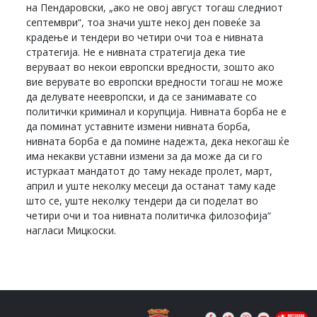
на Пендаровски, „ако не овој август тогаш следниот
септември“, тоа значи уште некој ден повеќе за
крадење и тендери во четири очи тоа е нивната
стратегија. Не е нивната стратегија дека тие
веруваат во некои европски вредности, зошто ако
вие верувате во европски вредности тогаш не може
да делувате неевропски, и да се занимавате со
политички криминал и корупција. Нивната борба не е
да поминат уставните измени нивната борба,
нивната борба е да помине надежта, дека некогаш ќе
има некакви уставни измени за да може да си го
истуркаат мандатот до таму некаде пролет, март,
април и уште неколку месеци да останат таму каде
што се, уште неколку тендери да си поделат во
четири очи и тоа нивната политичка филозофија“
нагласи Мицкоски.