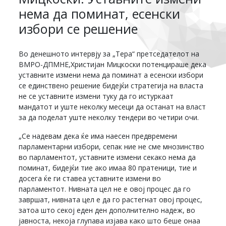
нема да поминат, есенски
избори се решение
Во денешното интервју за „Тера“ претседателот на
ВМРО-ДПМНЕ,Христијан Мицкоски потенцираше дека
уставните измени нема да поминат а есенски избори
се единствено решение бидејќи стратегија на власта
не се уставните измени туку да го истуркаат
мандатот и уште неколку месеци да останат на власт
за да поделат уште неколку тендери во четири очи.
„Се надевам дека ќе има наесен предвремени
парламентарни избори, сепак ние не сме мнозинство
во парламентот, уставните измени секако нема да
поминат, бидејќи тие ако имаа 80 пратеници, тие и
досега ќе ги ставеа уставните измени во
парламентот. Нивната цел не е овој процес да го
завршат, нивната цел е да го растегнат овој процес,
затоа што секој еден ден дополнително надеж, во
јавноста, некоја глупава изјава како што беше онаа