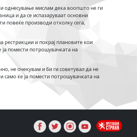
и и однесување мислам дека воопшто не ги
давница и да се испазаруваат основни
ти повеќе производи отколку сега,
ма рестрикции и покрај плановите кои
ќе ја помести потрошувачката на
но, не очекувам и би ги советувал да не
ри само ќе ја помести потрошувачката на