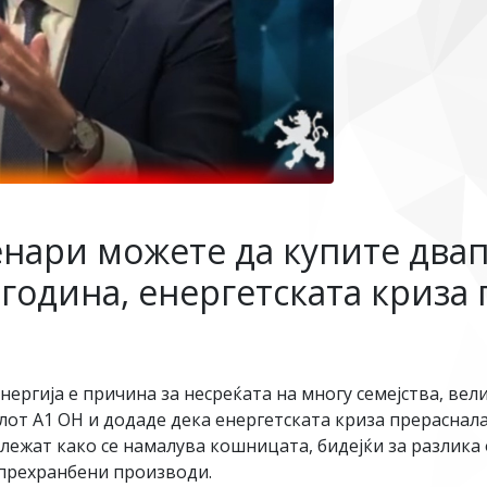
енари можете да купите два
 година, енергетската криза
нергија е причина за несреќата на многу семејства, в
лот А1 ОН и додаде дека енергетската криза прераснал
ежат како се намалува кошницата, бидејќи за разлика о
 прехранбени производи.