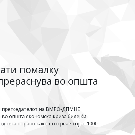
пати помалку
 прераснува во општа
ели претседателот на ВМРО-ДПМНЕ
а во општа економска криза бидејќи
д сега порано како што рече тој со 1000