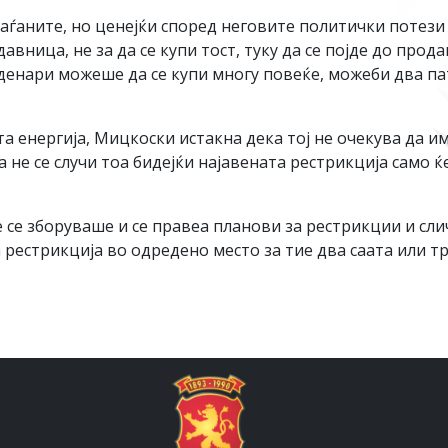
граѓаните, но ценејќи според неговите политички потез
давница, не за да се купи тост, туку да се појде до про
денари можеше да се купи многу повеќе, можеби два па
а енергија, Мицкоски истакна дека тој не очекува да и
да не се случи тоа бидејќи најавената рестрикција само 
се зборуваше и се правеа планови за рестрикции и слич
а рестрикција во одредено место за тие два саата или т