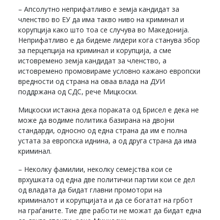
– Апсолутно неприфатливо е земја кандидат за
членство во ЕУ да има такво ниво на криминал и
корупција како што тоа се случува во Македонија.
Неприфатливо е да бидеме лидери кога станува збор
за перцепција на криминал и корупција, а сме
истовремено земја кандидат за членство, а
истовремено промовираме условно кажано европски
вредности од страна на оваа влада на ДУИ
поддржана од СДС, рече Мицкоски.
Мицкоски истакна дека пораката од Брисел е дека не
може да водиме политика базирана на двојни
стандарди, односно од една страна да им е полна
устата за европска иднина, а од друга страна да има
криминал.
– Неколку фамилии, неколку семејства кои се
врхушката од една две политички партии кои се дел
од владата да бидат главни промотори на
криминалот и корупцијата и да се богатат на грбот
на граѓаните. Тие две работи не можат да бидат една