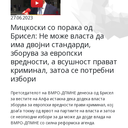
27.06.2023
Мицкоски со порака од
Брисел: Не може власта да
има двојни стандарди,
зборува за европски
вредности, а всушност прават
криминал, затоа се потребни
избори
Претседателот на ВМРО-ДПМНЕ денеска од Брисел
за вестите на Алфа истакна дека додека власта
зборува за европски вредности прави криминал, кој
доаѓа токму од врвот на партиите на власта и затоа
се неопходни избори за да може да дојде влада на
ВМРО-ДПМНЕ со силна реформска агенда.