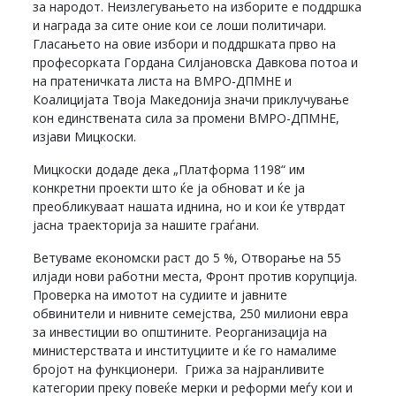
за народот. Неизлегувањето на изборите е поддршка
и награда за сите оние кои се лоши политичари.
Гласањето на овие избори и поддршката прво на
професорката Гордана Силјановска Давкова потоа и
на пратеничката листа на ВМРО-ДПМНЕ и
Коалицијата Твоја Македонија значи приклучување
кон единствената сила за промени ВМРО-ДПМНЕ,
изјави Мицкоски.
Мицкоски додаде дека „Платформа 1198“ им
конкретни проекти што ќе ја обноват и ќе ја
преобликуваат нашата иднина, но и кои ќе утврдат
јасна траекторија за нашите граѓани.
Ветуваме економски раст до 5 %, Отворање на 55
илјади нови работни места, Фронт против корупција.
Проверка на имотот на судиите и јавните
обвинители и нивните семејства, 250 милиони евра
за инвестиции во општините. Реорганизација на
министерствата и институциите и ќе го намалиме
бројот на функционери. Грижа за најранливите
категории преку повеќе мерки и реформи меѓу кои и