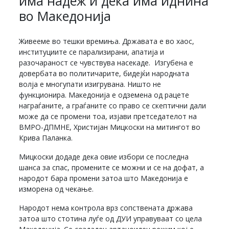
има надеж и дека има иднина
во Македонија
Живееме во тешки времиња. Државата е во хаос,
институциите се парализирани, апатија и
разочараност се чувствува насекаде. Изгубена е
довербата во политичарите, бидејќи народната
волја е многупати изигрувана. Ништо не
функционира. Македонија е одземена од рацете
награѓаните, а граѓаните со право се скептични дали
може да се промени тоа, изјави претседателот на
ВМРО-ДПМНЕ, Христијан Мицкоски на митингот во
Крива Паланка.
Мицкоски додаде дека овие избори се последна
шанса за спас, промените се можни и се на дофат, а
народот бара промени затоа што Македонија е
изморена од чекање.
Народот нема контрола врз сопствената држава
затоа што стотина луѓе од ДУИ управуваат со цела