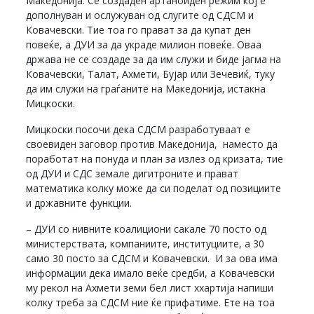
Македонија. Се создаден артаноиден режим кој е
дополнуван и ослужуван од слугите од СДСМ и
Ковачевски. Тие тоа го прават за да купат ден
повеќе, а ДУИ за да украде милион повеќе. Оваа
држава не се создаде за да им служи и биде јагма на
Ковачевски, Талат, Ахмети, Бујар или Зечевиќ, туку
да им служи на граѓаните на Македонија, истакна
Мицкоски.
Мицкоски посочи дека СДСМ разработуваат е
своевиден заговор против Македонија, наместо да
поработат на понуда и план за излез од кризата, тие
од ДУИ и СДС земале дигитроните и прават
математика колку може да си поделат од позициите
и државните функции.
– ДУИ со нивните коалициони сакале 70 посто од
министерствата, компаниите, институциите, а 30
само 30 посто за СДСМ и Ковачевски. И за ова има
информации дека имало веќе средби, а Ковачевски
му рекол на Ахмети земи бел лист ххартија напиши
колку треба за СДСМ ние ќе прифатиме. Ете на тоа