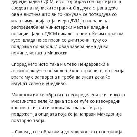
дереџе падна СДСМ, и со тој образ ѓон партијата ја
сведоа на најниските гранки. Од друга страна дека
ова е вистина што ви го кажувам се потврдува со
инаа симулација која вчера ДУИ ја направи на
распределба на министерски места и владини
позиции. Јадно СДСМ никаде го нема. Ќе им порачам
кусо, влада не се прави со дигитрони, туку со
поддршка од народ. И оваа завера нема да ви
помине, истакна Мицкоски.
Според него исто така и Стево Пендаровски е
активно вклучен во молење кон странците, но секоја
врата му е затворена и треба да знаат дека ќе
изгубат силно и убедливо.
Мицкоски им се обрати на неопределените и тивкото
мнозинство велејќи дека тоа се луѓе со извонредни
капацитети кои ги повика да гласаат и да ја
поддржат ја опцијата која ќе ја направи Македонија
повторно твоја.
– Сакам да се обратам и до македонската опозиција.