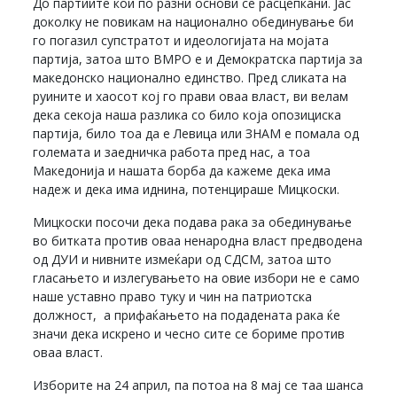
До партиите кои по разни основи се расцепкани. Јас
доколку не повикам на национално обединување би
го погазил супстратот и идеологијата на мојата
партија, затоа што ВМРО е и Демократска партија за
македонско национално единство. Пред сликата на
руините и хаосот кој го прави оваа власт, ви велам
дека секоја наша разлика со било која опозициска
партија, било тоа да е Левица или ЗНАМ е помала од
големата и заедничка работа пред нас, а тоа
Македонија и нашата борба да кажеме дека има
надеж и дека има иднина, потенцираше Мицкоски.
Мицкоски посочи дека подава рака за обединување
во битката против оваа ненародна власт предводена
од ДУИ и нивните измеќари од СДСМ, затоа што
гласањето и излегувањето на овие избори не е само
наше уставно право туку и чин на патриотска
должност, а прифаќањето на подадената рака ќе
значи дека искрено и чесно сите се бориме против
оваа власт.
Изборите на 24 април, па потоа на 8 мај се таа шанса