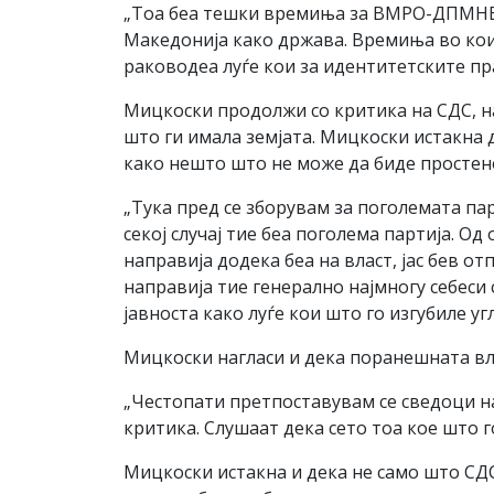
„Тоа беа тешки времиња за ВМРО-ДПМНЕ, 
Македонија како држава. Времиња во кои
раководеа луѓе кои за идентитетските пр
Мицкоски продолжи со критика на СДС, на
што ги имала земјата. Мицкоски истакна 
како нешто што не може да биде простен
„Тука пред се зборувам за поголемата па
секој случај тие беа поголема партија. О
направија додека беа на власт, јас бев о
направија тие генерално најмногу себеси
јавноста како луѓе кои што го изгубиле у
Мицкоски нагласи и дека поранешната влас
„Честопати претпоставувам се сведоци на
критика. Слушаат дека сето тоа кое што г
Мицкоски истакна и дека не само што СДС 