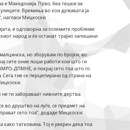
 е Македонија. Прво, беа тешки за
 улиците. Времиња во кои државата ја
, нагласи Мицкоски.
ијата, е одговорна за големите проблеми
киот народ и ќе останат трајно запишани
малцинска, но зборувам по бројки, во
крај сите оние лоши работи кои што ги
а ВМРО-ДПМНЕ, и покрај сето тоа што го
. Сега тие се перцепирани од страна на
Мицкоски.
 не ги забораваат нивните дејства.
е во друштво на луѓе, се предмет на
 прават сето тоа“, додаде Мицкоски.
а како татковина. Тој е уверен дека тоа