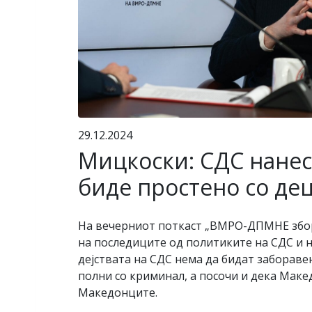
29.12.2024
Мицкоски: СДС нанес
биде простено со де
На вечерниот поткаст „ВМРО-ДПМНЕ збору
на последиците од политиките на СДС и н
дејствата на СДС нема да бидат забораве
полни со криминал, а посочи и дека Маке
Македонците.