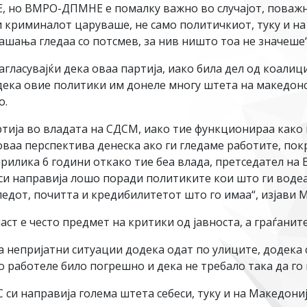
но ВМРО-ДПМНЕ е помалку важно во случајот, поважна
 криминалот царуваше, не само политичкиот, туку и на
ашања гледаа со потсмев, за нив ништо тоа не значеше“
гласувајќи дека оваа партија, иако била дел од коалиц
дека овие политики им донеле многу штета на македонс
о.
ртија во владата на СДСМ, иако тие функционираа како 
д оваа перспектива денеска ако ги гледаме работите, по
тприлика 6 години откако тие беа влада, претседател н
 си направија лошо поради политиките кои што ги водеа
гледот, почитта и кредибилитетот што го имаа“, изјави 
т е често предмет на критики од јавноста, а граѓаните
 непријатни ситуации додека одат по улиците, додека с
о работеле било погрешно и дека не требало така да го
си направија голема штета себеси, туку и на Македониј