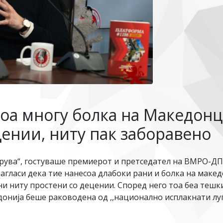
оа многу болка на Македонци
цении, ниту пак заборавено
ва“, гостуваше премиерот и претседател на ВМРО-ДПМ
агласи дека тие нанесоа длабоки рани и болка на маке
ни ниту простени со децении. Според него тоа беа теш
донија беше раководена од ,,национално исплакнати луѓ