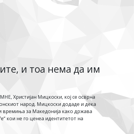
те, и тоа нема да им
НЕ, Христијан Мицкоски, кој се осврна
донскиот народ. Мицкоски додаде и дека
ки времиња за Македонија како држава
е“ кои не го ценеа идентитетот на