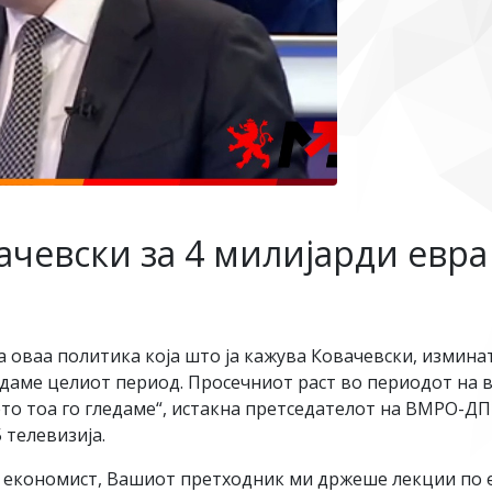
чевски за 4 милијарди евра 
 оваа политика која што ја кажува Ковачевски, изминат
ледаме целиот период. Просечниот раст во периодот на
ето тоа го гледаме“, истакна претседателот на ВМРО-Д
 телевизија.
те економист, Вашиот претходник ми држеше лекции по 