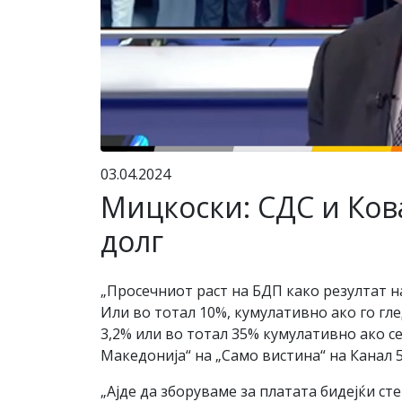
03.04.2024
Мицкоски: СДС и Кова
долг
„Просечниот раст на БДП како резултат на
Или во тотал 10%, кумулативно ако го г
3,2% или во тотал 35% кумулативно ако с
Македонија“ на „Само вистина“ на Канал 5
„Ајде да зборуваме за платата бидејќи с