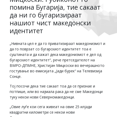
помина Бугарија, тие сакаат
да ни го бугаризираат
нашиот чист македонски
идентитет
„Нивната цел е да го приватизираат македонизмот и
да го поврзат со бугарскиот идентитет тоа е
суштината и да кажат дека македонизмот е дел од
бугарскиот идентитет“, рече претседателот на
ВМРО-ДПМНЕ, Христијан Мицкоски во вечерашното
гостување во емисијата „Јади бурек“ на Телевизија
Сонце.
Тој посочи дека тие сакаат тоа да се признае и
потпише, или во најмала рака да не сме Македонци
туку некои нови Северномакедонци.
„Овие луѓе кои сега живеат на овие 25 илјади
квадратни километри се некои нови