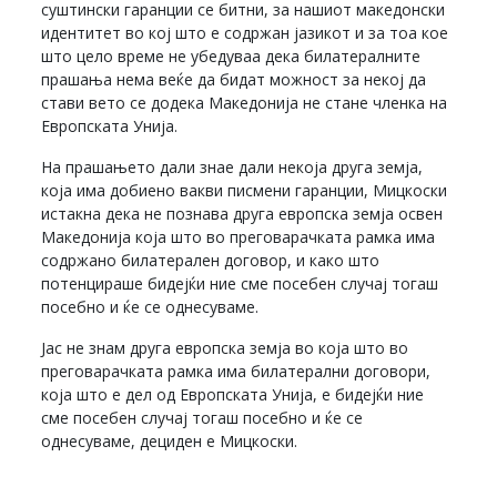
суштински гаранции се битни, за нашиот македонски
идентитет во кој што е содржан јазикот и за тоа кое
што цело време не убедуваа дека билатералните
прашања нема веќе да бидат можност за некој да
стави вето се додека Македонија не стане членка на
Европската Унија.
На прашањето дали знае дали некоја друга земја,
која има добиено вакви писмени гаранции, Мицкоски
истакна дека не познава друга европска земја освен
Македонија која што во преговарачката рамка има
содржано билатерален договор, и како што
потенцираше бидејќи ние сме посебен случај тогаш
посебно и ќе се однесуваме.
Јас не знам друга европска земја во која што во
преговарачката рамка има билатерални договори,
која што е дел од Европската Унија, е бидејќи ние
сме посебен случај тогаш посебно и ќе се
однесуваме, дециден е Мицкоски.