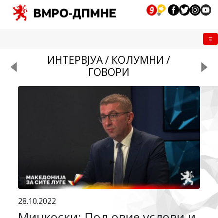
Me
ИНТЕРВЈУА / КОЛУМНИ /
ГОВОРИ
28.10.2022
Мицкоски: Под овие услови и