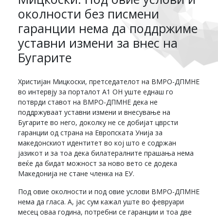
околности без писмени
гаранции нема да поддржиме
уставни измени за внес на
Бугарите
Христијан Мицкоски, претседателот на ВМРО-ДПМНЕ
во интервју за порталот А1 ОН уште еднаш го
потврди ставот на ВМРО-ДПМНЕ дека не
поддржуваат уставни измени и внесување на
Бугарите во него, доколку не се добијат цврсти
гаранции од страна на Европската Унија за
македонскиот идентитет во кој што е содржан
јазикот и за тоа дека билатералните прашања нема
веќе да бидат можност за ново вето се додека
Македонија не стане членка на ЕУ.
Под овие околности и под овие услови ВМРО-ДПМНЕ
нема да гласа. А, јас сум кажал уште во февруари
месец оваа година, потребни се гаранции и тоа две