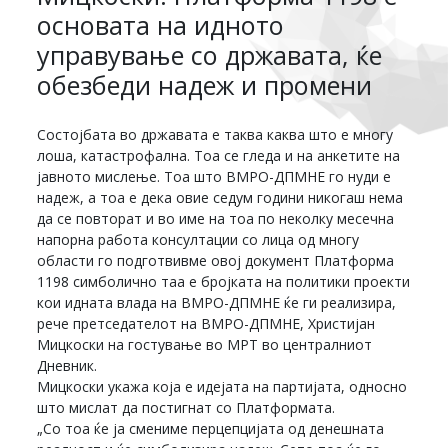
основата на идното
управување со државата, ќе
обезбеди надеж и промени
Состојбата во државата е таква каква што е многу
лоша, катастрофална. Тоа се гледа и на анкетите на
јавното мислење. Тоа што ВМРО-ДПМНЕ го нуди е
надеж, а тоа е дека овие седум години никогаш нема
да се повторат и во име на тоа по неколку месечна
напорна работа консултации со лица од многу
области го подготвивме овој документ Платформа
1198 симболично таа е бројката на политики проекти
кои идната влада на ВМРО-ДПМНЕ ќе ги реализира,
рече претседателот на ВМРО-ДПМНЕ, Христијан
Мицкоски на гостување во МРТ во централниот
Дневник.
Мицкоски укажа која е идејата на партијата, односно
што мислат да постигнат со Платформата.
„Со тоа ќе ја смениме перцепцијата од денешната